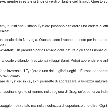
, mentre in estate si tinge di verdi brillanti e cieli limpidi. Questo sc
, i turisti che visitano Tysfjord possono esplorare una varietà di attr
calità:
zionale della Norvegia. Questo picco imponente, noto per la sua forma 
nali.
nkhatten:
Un paradiso per gli amanti della natura e gli appassionati di
ra locale visitando i tradizionali villaggi Sami. Potrai apprendere le an
one invernale, il Tysfjord è uno dei migliori luoghi in Europa per oss
o ravvicinato.
e di Tysfjord in kayak ti permette di apprezzare la bellezza naturale 
 affascinanti grotte di marmo nella regione di Drag, un'esperienza ind
aesaggio mozzafiato ma nella ricchezza di esperienze che offre. Ogni a