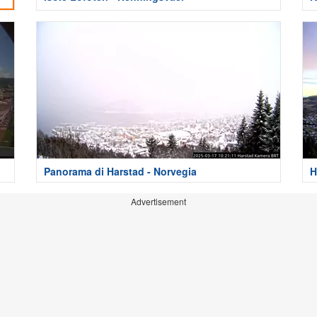
Panorama di Harstad - Norvegia
H
Advertisement