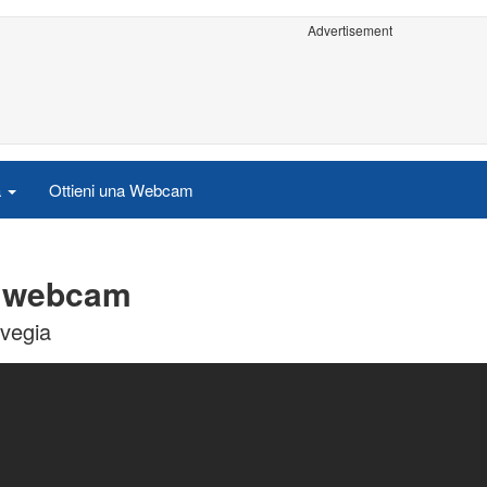
Advertisement
a
Ottieni una Webcam
ve webcam
rvegia