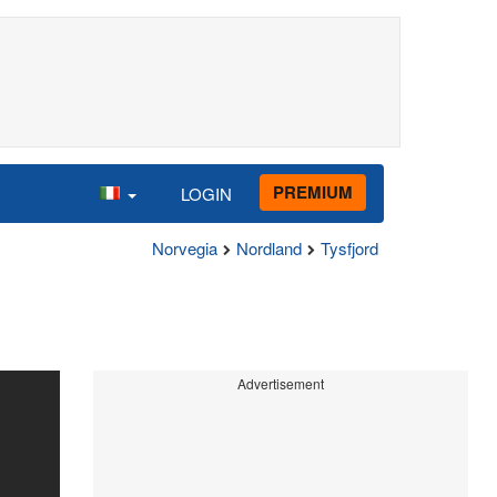
PREMIUM
LOGIN
Norvegia
Nordland
Tysfjord
Advertisement