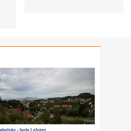
abelvåg - Isole Lofoten