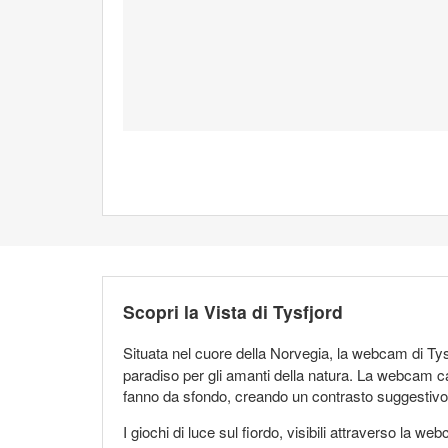
Scopri la Vista di Tysfjord
Situata nel cuore della Norvegia, la webcam di Tys
paradiso per gli amanti della natura. La webcam ca
fanno da sfondo, creando un contrasto suggestivo 
I giochi di luce sul fiordo, visibili attraverso la