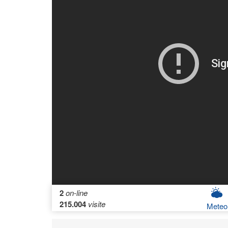
2
on-line
215.004
visite
Meteo