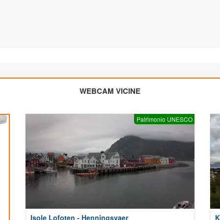
WEBCAM VICINE
Patrimonio UNESCO
Isole Lofoten - Henningsvaer
K