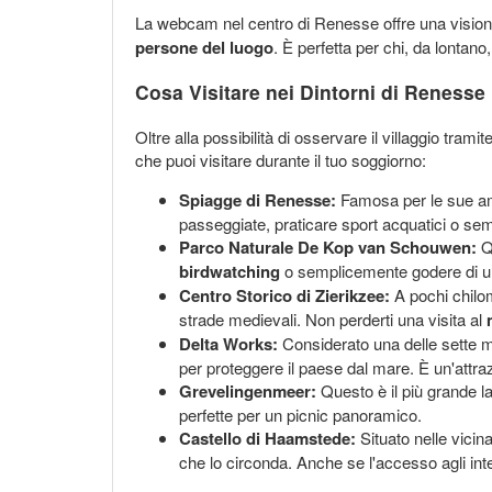
La webcam nel centro di Renesse offre una visione 
persone del luogo
. È perfetta per chi, da lontan
Cosa Visitare nei Dintorni di Renesse
Oltre alla possibilità di osservare il villaggio tram
che puoi visitare durante il tuo soggiorno:
Spiagge di Renesse:
Famosa per le sue 
passeggiate, praticare sport acquatici o semp
Parco Naturale De Kop van Schouwen:
Qu
birdwatching
o semplicemente godere di un
Centro Storico di Zierikzee:
A pochi chilom
strade medievali. Non perderti una visita al
Delta Works:
Considerato una delle sette m
per proteggere il paese dal mare. È un'attra
Grevelingenmeer:
Questo è il più grande l
perfette per un picnic panoramico.
Castello di Haamstede:
Situato nelle vicin
che lo circonda. Anche se l'accesso agli inte