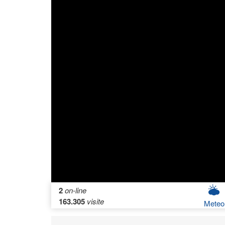
2
on-line
163.305
visite
Meteo