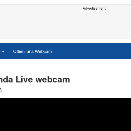
Advertisement
a
Ottieni una Webcam
anda Live webcam
a