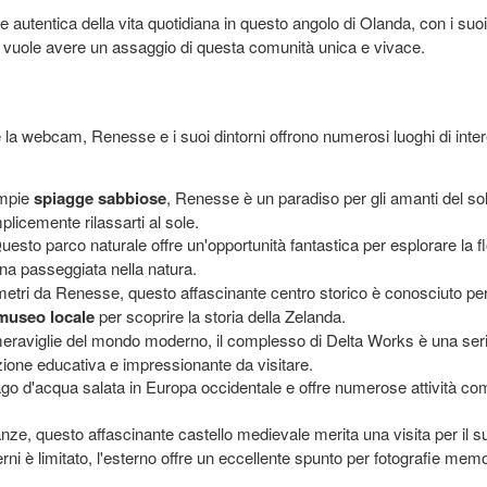
autentica della vita quotidiana in questo angolo di Olanda, con i suo
o, vuole avere un assaggio di questa comunità unica e vivace.
ite la webcam, Renesse e i suoi dintorni offrono numerosi luoghi di inter
ampie
spiagge sabbiose
, Renesse è un paradiso per gli amanti del sole 
licemente rilassarti al sole.
esto parco naturale offre un'opportunità fantastica per esplorare la flo
a passeggiata nella natura.
etri da Renesse, questo affascinante centro storico è conosciuto per i 
museo locale
per scoprire la storia della Zelanda.
eraviglie del mondo moderno, il complesso di Delta Works è una seri
zione educativa e impressionante da visitare.
ago d'acqua salata in Europa occidentale e offre numerose attività co
anze, questo affascinante castello medievale merita una visita per il s
rni è limitato, l'esterno offre un eccellente spunto per fotografie memor