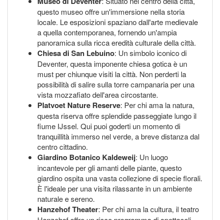
Museo di Deventer
: Situato nel centro della città,
questo museo offre un'immersione nella storia
locale. Le esposizioni spaziano dall'arte medievale
a quella contemporanea, fornendo un'ampia
panoramica sulla ricca eredità culturale della città.
Chiesa di San Lebuino
: Un simbolo iconico di
Deventer, questa imponente chiesa gotica è un
must per chiunque visiti la città. Non perderti la
possibilità di salire sulla torre campanaria per una
vista mozzafiato dell'area circostante.
Platvoet Nature Reserve
: Per chi ama la natura,
questa riserva offre splendide passeggiate lungo il
fiume IJssel. Qui puoi goderti un momento di
tranquillità immerso nel verde, a breve distanza dal
centro cittadino.
Giardino Botanico Kaldeweij
: Un luogo
incantevole per gli amanti delle piante, questo
giardino ospita una vasta collezione di specie florali.
È l'ideale per una visita rilassante in un ambiente
naturale e sereno.
Hanzehof Theater
: Per chi ama la cultura, il teatro
Hanzehof offre un ricco programma di spettacoli