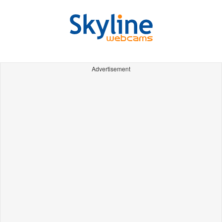
Advertisement