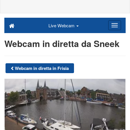
Live Webcam
Webcam in diretta da Sneek
Webcam in diretta in Frisia