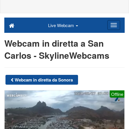
Live Webcam
Webcam in diretta a San
Carlos - SkylineWebcams
Webcam in diretta da Sonora
Offline