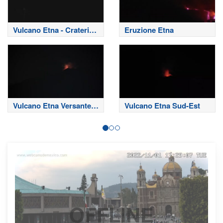
Vulcano Etna - Crateri
Eruzione Etna
Sommitali
Vulcano Etna Versante
Vulcano Etna Sud-Est
Nord
OFFLINE