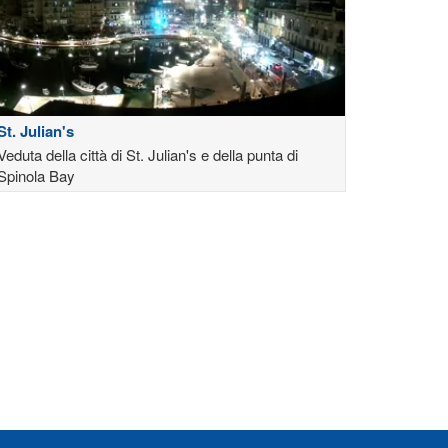
St. Julian's
Veduta della città di St. Julian's e della punta di
Spinola Bay