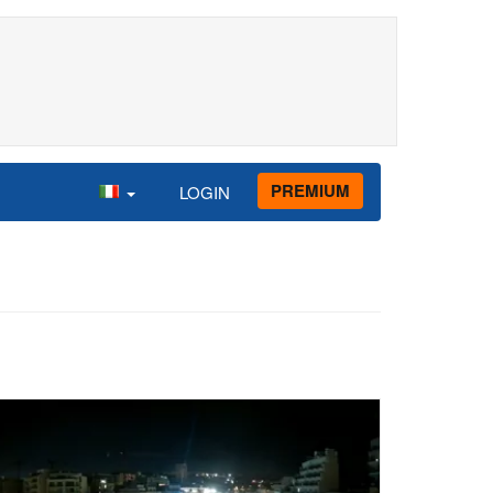
PREMIUM
LOGIN