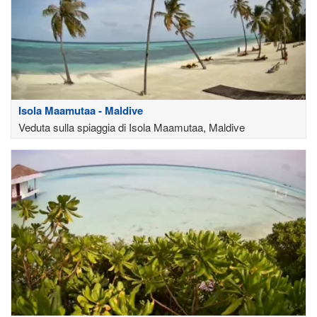
Isola Maamutaa - Maldive
Veduta sulla spiaggia di Isola Maamutaa, Maldive