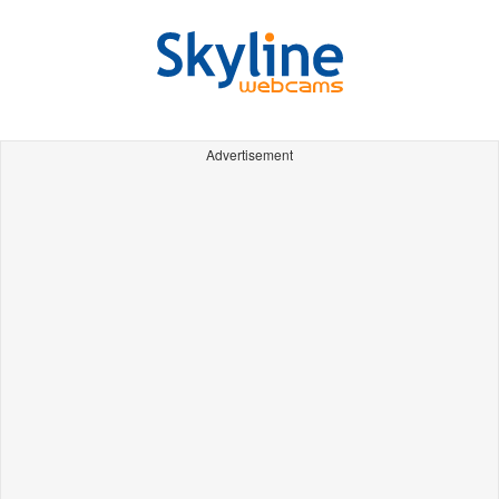
Advertisement