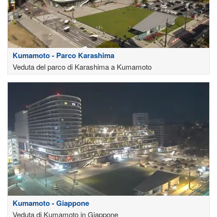
Kumamoto - Parco Karashima
Veduta del parco di Karashima a Kumamoto
Kumamoto - Giappone
Veduta di Kumamoto in Giappone