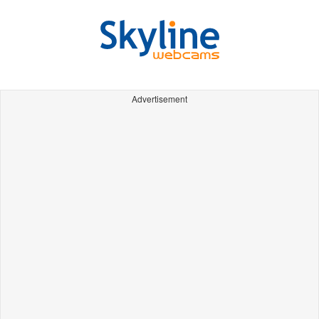
Advertisement