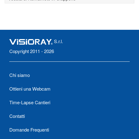
S.r.l.
Copyright 2011 - 2026
Chi siamo
Ottieni una Webcam
Time-Lapse Cantieri
Contatti
Domande Frequenti