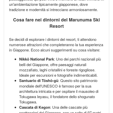
un'ambientazione tipicamente giapponese, dove
tradizione e modernità si intrecciano armoniosamente.
Cosa fare nei dintorni del Marunuma Ski
Resort
Se decidi di esplorare i dintorni del resort, ti attendono
numerose attrazioni che completeranno la tua esperienza
in Giappone. Ecco alcuni suggerimenti su cosa visitare:
Nikkō National Park
: Uno dei parchi nazionali più
belli del Giappone, offre paesaggi naturali
mozzafiato, laghi cristallini e foreste rigogliose.
Ideale per escursioni e fotografie indimenticabili.
Santuario di Tōshō-gū
: Questo sito patrimonio
mondiale dell'UNESCO è famoso per la sua
architettura intricata e per ospitare il mausoleo di
Tokugawa Ieyasu, il fondatore dello shogunato
Tokugawa.
Cascata di Kegon
: Una delle cascate più
spettacolari del Giappone, con un salto di 97 metri.