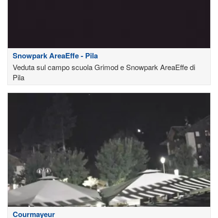
Snowpark AreaEffe - Pila
Veduta sul campo scuola Grimod e Snowpark AreaEffe di
Pila
Courmayeur