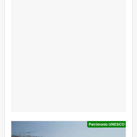
Patrimonio UNESCO