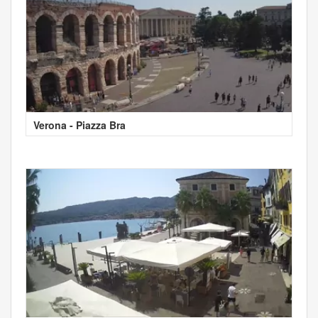
Verona - Piazza Bra