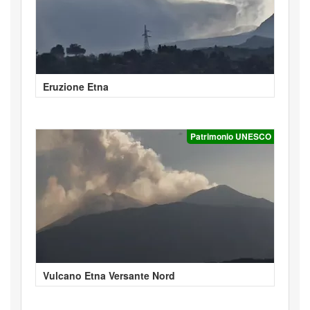
Eruzione Etna
Patrimonio UNESCO
Vulcano Etna Versante Nord