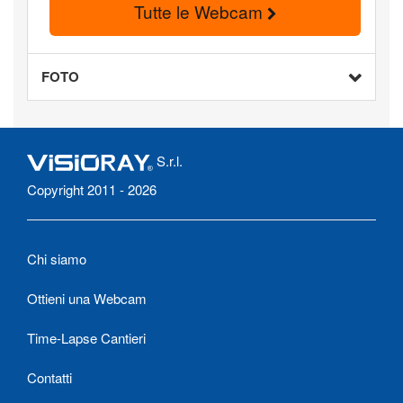
Tutte le Webcam
FOTO
S.r.l.
Copyright 2011 - 2026
Chi siamo
Ottieni una Webcam
Time-Lapse Cantieri
Contatti