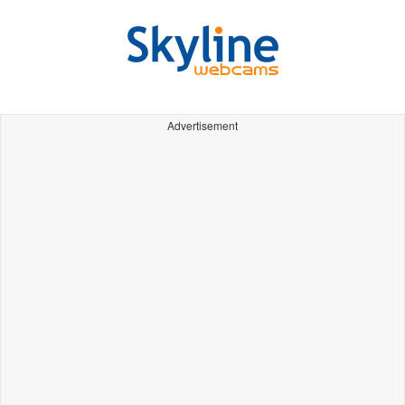
Advertisement