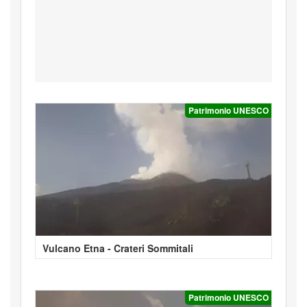
Patrimonio UNESCO
Vulcano Etna - Crateri Sommitali
Patrimonio UNESCO