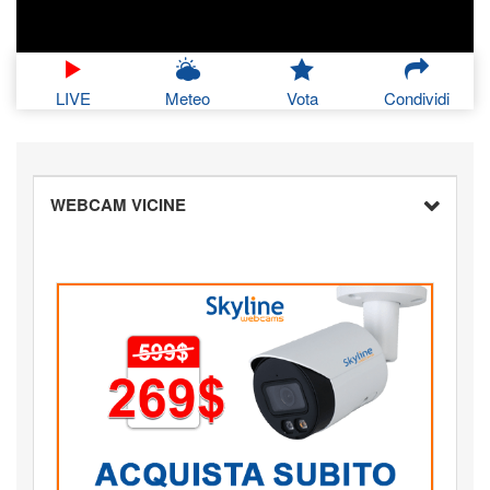
LIVE
Meteo
Vota
Condividi
WEBCAM VICINE