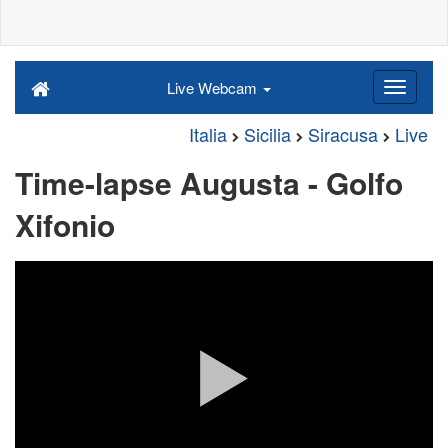
Live Webcam
Italia
Sicilia
Siracusa
Live
Time-lapse Augusta - Golfo
Xifonio