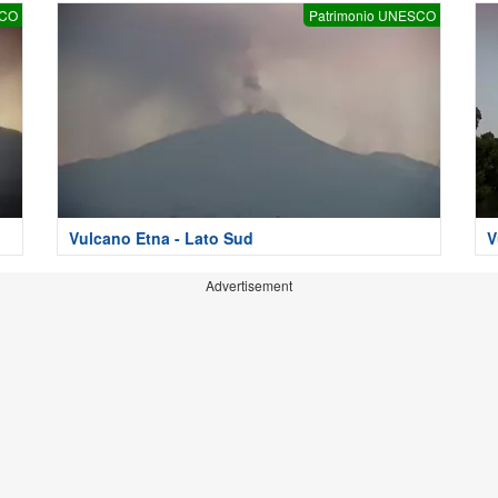
SCO
Patrimonio UNESCO
Vulcano Etna - Lato Sud
V
Advertisement