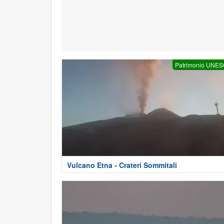
Patrimonio UNE
Vulcano Etna - Crateri Sommitali