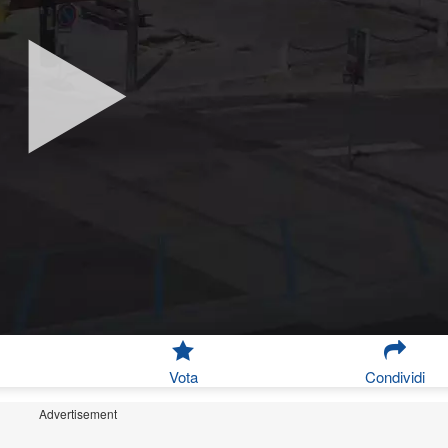
Vota
Condividi
Advertisement