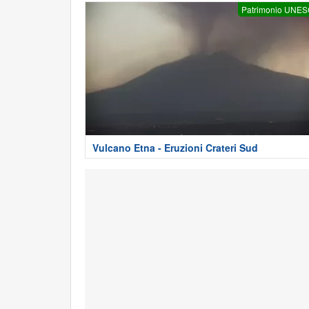
Patrimonio UNE
Vulcano Etna - Eruzioni Crateri Sud