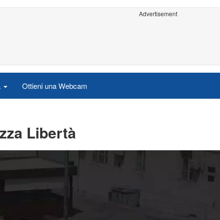
Advertisement
a
Ottieni una Webcam
zza Libertà