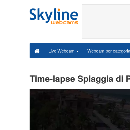
Webcam per categori
Live Webcam
Time-lapse Spiaggia di P