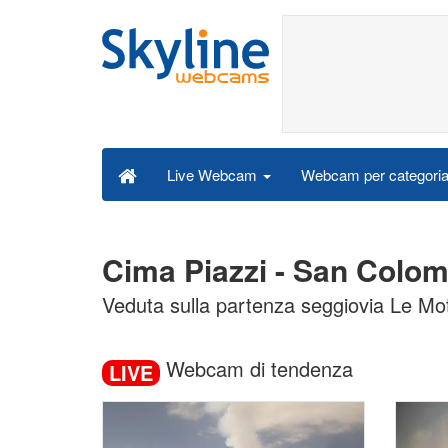
Webcam per categori
Live Webcam
Cima Piazzi - San Colo
Veduta sulla partenza seggiovia Le Mot
Webcam di tendenza
LIVE