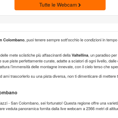
Tutte le Webcam
n Colombano
, puoi tenere sempre sott'occhio le condizioni in tempo
delle mete sciistiche più affascinanti della
Valtellina
, un paradiso per 
e sue piste perfettamente curate, adatte a sciatori di ogni livello, dalle 
ra l’immensità delle montagne innevate, con il cielo terso che spesso 
mi trascorlerlo su una pista diversa, non ti dimenticare di mettere tra
olombano
azzi - San Colombano, sei fortunato! Questa regione offre una varietà d
 veduta panoramica fornita dalla live webcam a 2366 metri di altitudine