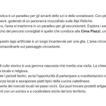
stica è un paradiso per gli amanti dello sci e dello snowboard. Con piste
a neve, godendo di un panorama mozzafiato sulle Alpi Retiche.
a, l'area si trasforma in un paradiso per gli escursionisti. Esplora i sent
no dei percorsi consigliati è quello che conduce alla
Cima Piazzi
, u
questo lago artificiale è un luogo incantevole per una gita. L'area circo
e straordinarie sul paesaggio circostante.
di culto storico è una gemma nascosta che merita una visita. La chies
 locale e religiosa.
nte i periodi festivi, avrai l'opportunità di partecipare a manifestazioni 
ze locali e assaporare piatti tipici della cucina valtellinese.
ta dei mercati locali nei paesi vicini. Qui puoi trovare prodotti artigian
i con un sorriso e a condividere storie del loro territorio.