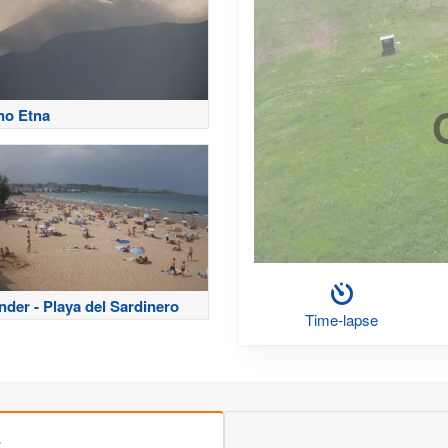
no Etna
nder - Playa del Sardinero
Time-lapse
E