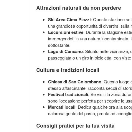
Attrazioni naturali da non perdere
Ski Area Cima Piazzi
: Questa stazione scii
una grandiosa opportunità di divertirsi sull
Escursioni estive
: Durante la stagione estiv
immergendoti in una natura incontaminata. U
sottostante.
Lago di Cancano
: Situato nelle vicinanze, 
passeggiata o un giro in bicicletta, con vist
Cultura e tradizioni locali
Chiesa di San Colombano
: Questo luogo 
stesso affascinante, racconta secoli di storia
Festival tradizionali
: Se visiti la zona dura
sono l'occasione perfetta per scoprire le usan
Mercati locali
: Dedica qualche ora alla scoper
calorosa gente del posto, pronta ad accogliert
Consigli pratici per la tua visita