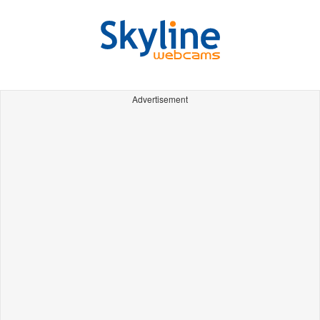
Advertisement