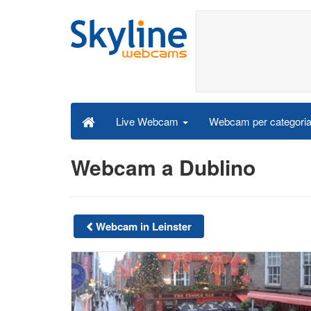
Webcam per categori
Live Webcam
Webcam a Dublino
Webcam in Leinster