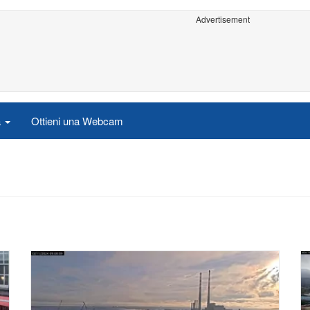
Advertisement
a
Ottieni una Webcam