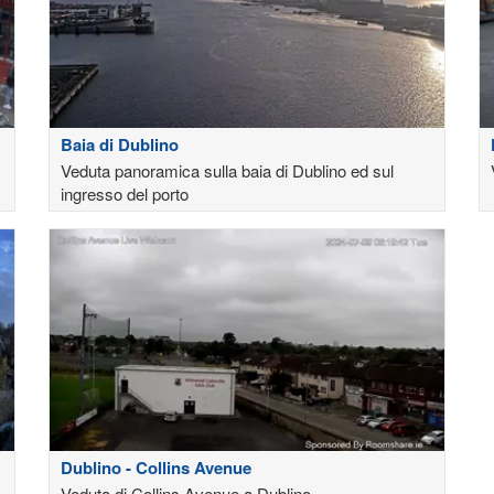
Baia di Dublino
Veduta panoramica sulla baia di Dublino ed sul
ingresso del porto
Dublino - Collins Avenue
Veduta di Collins Avenue a Dublino