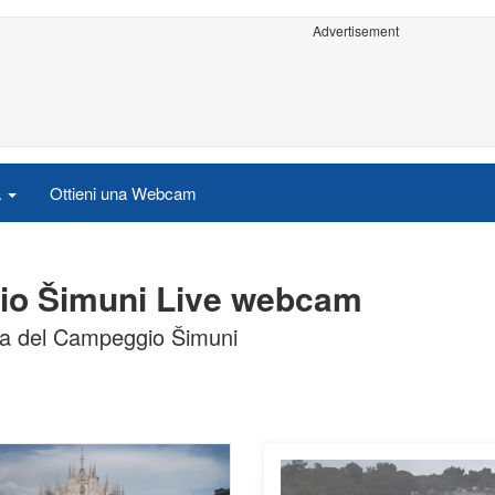
Advertisement
a
Ottieni una Webcam
gio Šimuni Live webcam
gia del Campeggio Šimuni