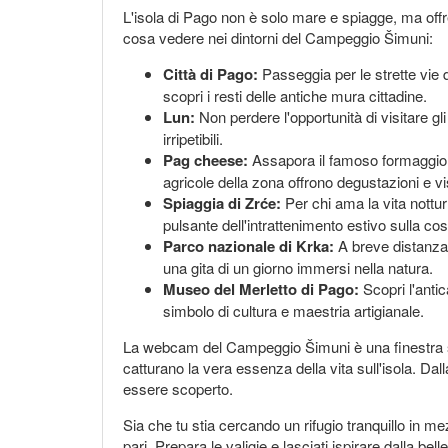
L'isola di Pago non è solo mare e spiagge, ma offr
cosa vedere nei dintorni del Campeggio Šimuni:
Città di Pago:
Passeggia per le strette vie d
scopri i resti delle antiche mura cittadine.
Lun:
Non perdere l'opportunità di visitare gli
irripetibili.
Pag cheese:
Assapora il famoso formaggio d
agricole della zona offrono degustazioni e vi
Spiaggia di Zrće:
Per chi ama la vita nottur
pulsante dell'intrattenimento estivo sulla cos
Parco nazionale di Krka:
A breve distanza, 
una gita di un giorno immersi nella natura.
Museo del Merletto di Pago:
Scopri l'antic
simbolo di cultura e maestria artigianale.
La webcam del Campeggio Šimuni è una finestra su 
catturano la vera essenza della vita sull'isola. Dal
essere scoperto.
Sia che tu stia cercando un rifugio tranquillo in m
pari. Prepara le valigie e lasciati ispirare dalla be