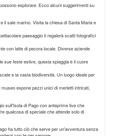
ti possono esplorare. Ecco alcuni suggerimenti su
e il sale marino. Visita la chiesa di Santa Maria e
spettacolare paesaggio ti regalerà scatti fotografici
te con latte di pecora locale. Diverse aziende
le sue feste estive, questa spiaggia è il cuore
scate e la vasta biodiversità. Un luogo ideale per
l museo espone pezzi unici di merletti intricati,
o sull'Isola di Pago con anteprime live che
ffre qualcosa di speciale che attende solo di
i Pago ha tutto ciò che serve per un'avventura senza
 porterai con te per sempre.