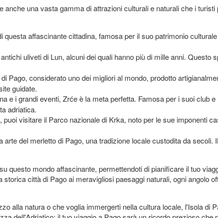
e anche una vasta gamma di attrazioni culturali e naturali che i turis
i questa affascinante cittadina, famosa per il suo patrimonio culturale 
 antichi uliveti di Lun, alcuni dei quali hanno più di mille anni. Questo 
i Pago, considerato uno dei migliori al mondo, prodotto artigianalmen
site guidate.
na e i grandi eventi, Zrće è la meta perfetta. Famosa per i suoi club e 
ta adriatica.
puoi visitare il Parco nazionale di Krka, noto per le sue imponenti ca
a arte del merletto di Pago, una tradizione locale custodita da secoli. I
questo mondo affascinante, permettendoti di pianificare il tuo viaggi
la storica città di Pago ai meravigliosi paesaggi naturali, ogni angolo o
ezzo alla natura o che voglia immergerti nella cultura locale, l'Isola d
llezza dell'Adriatico: il tuo viaggio a Pago sarà un ricordo prezioso che