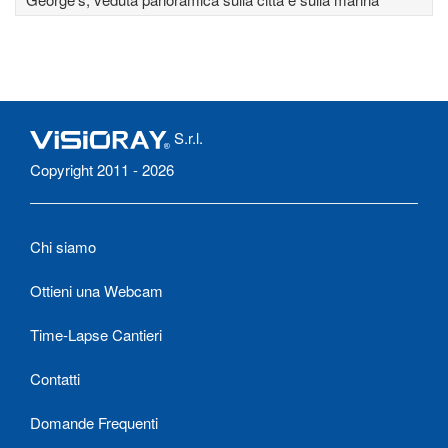
S.r.l.
Copyright 2011 - 2026
Chi siamo
Ottieni una Webcam
Time-Lapse Cantieri
Contatti
Domande Frequenti