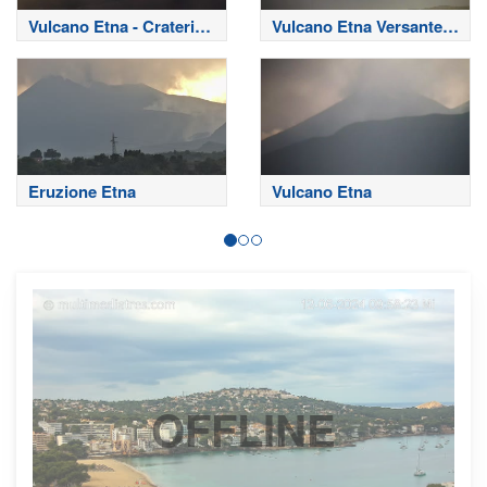
Vulcano Etna - Crateri
Vulcano Etna Versante
Sommitali
Nord
Eruzione Etna
Vulcano Etna
OFFLINE