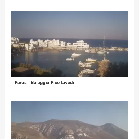
Paros - Spiaggia Piso Livadi