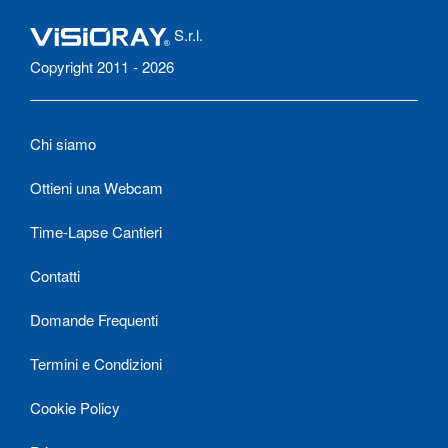
S.r.l.
Copyright 2011 - 2026
Chi siamo
Ottieni una Webcam
Time-Lapse Cantieri
Contatti
Domande Frequenti
Termini e Condizioni
Cookie Policy