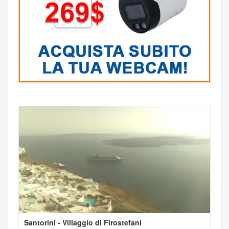
Santorini - Villaggio di Firostefani