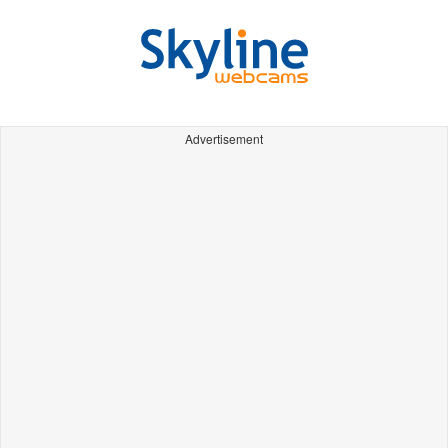
Advertisement