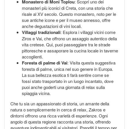
Monastero di Moni Toplou
: Scopri uno dei
monasteri più iconici di Creta, con una storia che
risale al XV secolo. Questo monastero, noto per le
sue antiche icone e per il museo annesso, offre
anche degustazioni di vini locali.
Villaggi tradizionali
: Esplora i villaggi vicini come
Ziros e Vai, che offrono un assaggio autentico della
vita cretese. Qui, puoi passeggiare tra le strade
pittoresche e assaporare la cucina locale in taverne
accoglienti.
Foresta di palme di Vai
: Visita questa suggestiva
foresta di palme, unica nel suo genere in Europa.
La sua bellezza esotica ti farà sentire come se
fossi stato trasportato in un luogo incantato, dove
puoi anche goderti una giornata di relax sulla
spiaggia vicina.
Che tu sia un appassionato di storia, un amante della
natura o semplicemente in cerca di relax, Zakros e
dintorni offrono una ricca varietà di esperienze. Ogni
angolo di questa regione racconta una storia, offrendo
avventure indimenticabili ai visitatori. Prenditi il tempo per