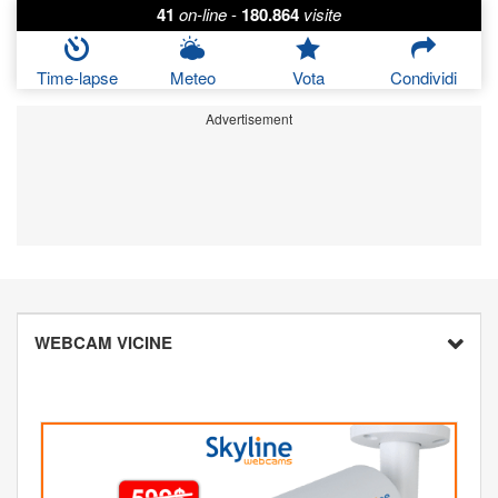
41
on-line
-
180.864
visite
Time-lapse
Meteo
Vota
Condividi
Advertisement
WEBCAM VICINE