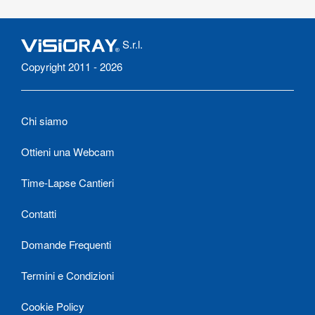
S.r.l.
Copyright 2011 - 2026
Chi siamo
Ottieni una Webcam
Time-Lapse Cantieri
Contatti
Domande Frequenti
Termini e Condizioni
Cookie Policy