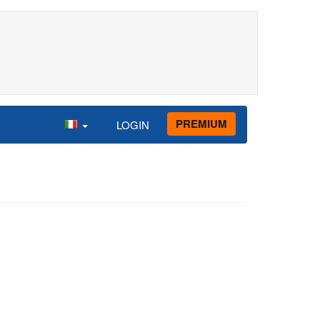
PREMIUM
LOGIN