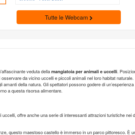
Tutte le Webcam
'affascinante veduta della
mangiatoia per animali e uccelli
. Posizi
sservare da vicino uccelli e piccoli animali nel loro habitat naturale.
li amanti della natura. Gli spettatori possono godere di un’esperienza
rno a questa risorsa alimentare.
uccelli, offre anche una serie di interessanti attrazioni turistiche nei
nanze, questo maestoso castello è immerso in un parco pittoresco. È un