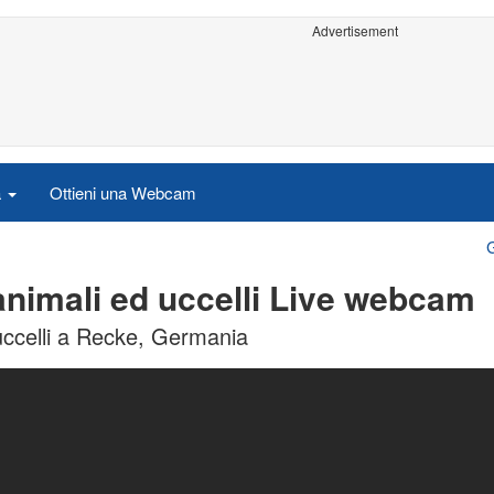
Advertisement
a
Ottieni una Webcam
animali ed uccelli Live webcam
uccelli a Recke, Germania