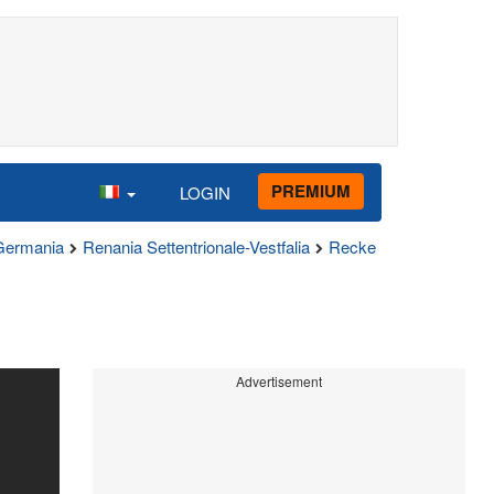
PREMIUM
LOGIN
Germania
Renania Settentrionale-Vestfalia
Recke
Advertisement