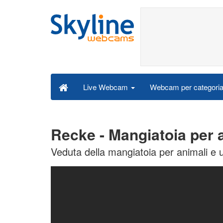
Webcam per categori
Live Webcam
Recke - Mangiatoia per 
Veduta della mangiatoia per animali e 