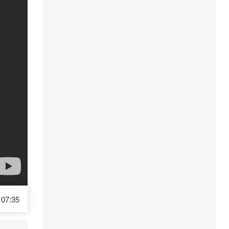
07:35