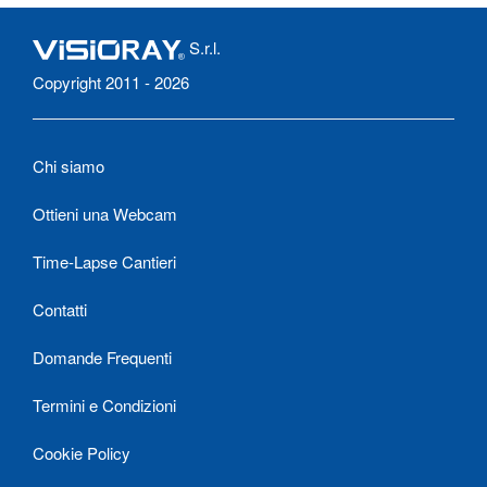
S.r.l.
Copyright 2011 - 2026
Chi siamo
Ottieni una Webcam
Time-Lapse Cantieri
Contatti
Domande Frequenti
Termini e Condizioni
Cookie Policy