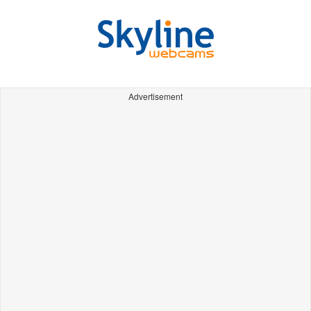
Advertisement