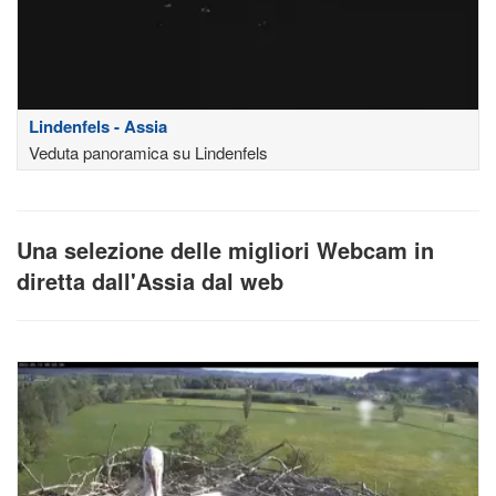
Lindenfels - Assia
Veduta panoramica su Lindenfels
Una selezione delle migliori Webcam in
diretta dall'Assia dal web