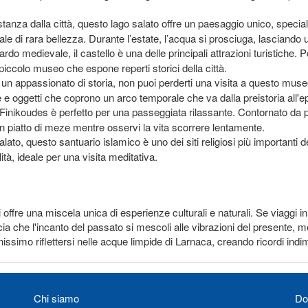
stanza dalla città, questo lago salato offre un paesaggio unico, specia
e di rara bellezza. Durante l’estate, l’acqua si prosciuga, lasciando u
tardo medievale, il castello è una delle principali attrazioni turistiche
piccolo museo che espone reperti storici della città.
i un appassionato di storia, non puoi perderti una visita a questo mu
ure e oggetti che coprono un arco temporale che va dalla preistoria all
i Finikoudes è perfetto per una passeggiata rilassante. Contornato da 
un piatto di meze mentre osservi la vita scorrere lentamente.
alato, questo santuario islamico è uno dei siti religiosi più importanti
ità, ideale per una visita meditativa.
offre una miscela unica di esperienze culturali e naturali. Se viaggi in s
 che l'incanto del passato si mescoli alle vibrazioni del presente, ment
nissimo riflettersi nelle acque limpide di Larnaca, creando ricordi indim
Chi siamo
Do