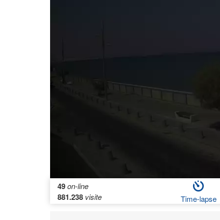
49
on-line
881.238
visite
Time-lapse