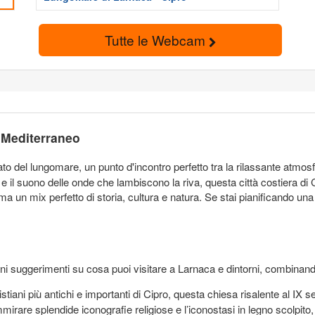
Tutte le Webcam
 Mediterraneo
o del lungomare, un punto d'incontro perfetto tra la rilassante atmos
il suono delle onde che lambiscono la riva, questa città costiera di C
ma un mix perfetto di storia, cultura e natura. Se stai pianificando una 
ni suggerimenti su cosa puoi visitare a Larnaca e dintorni, combinando 
ristiani più antichi e importanti di Cipro, questa chiesa risalente al IX 
rare splendide iconografie religiose e l’iconostasi in legno scolpito, 