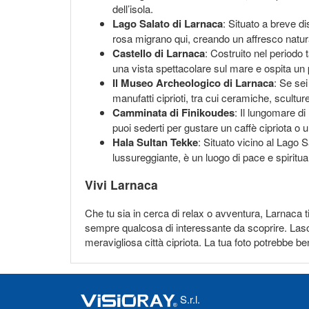
dell’isola.
Lago Salato di Larnaca
: Situato a breve di
rosa migrano qui, creando un affresco natural
Castello di Larnaca
: Costruito nel periodo 
una vista spettacolare sul mare e ospita un 
Il Museo Archeologico di Larnaca
: Se se
manufatti ciprioti, tra cui ceramiche, scult
Camminata di Finikoudes
: Il lungomare d
puoi sederti per gustare un caffè cipriota o 
Hala Sultan Tekke
: Situato vicino al Lago S
lussureggiante, è un luogo di pace e spiritual
Vivi Larnaca
Che tu sia in cerca di relax o avventura, Larnaca ti 
sempre qualcosa di interessante da scoprire. Lascia
meravigliosa città cipriota. La tua foto potrebbe be
S.r.l.