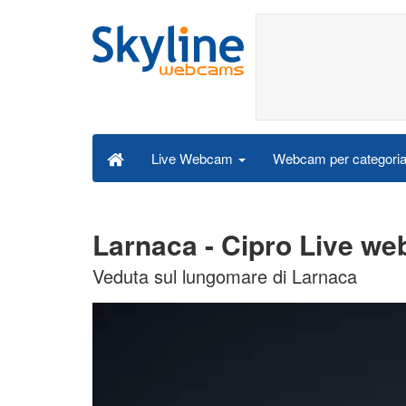
Webcam per categori
Live Webcam
Larnaca - Cipro Live w
Veduta sul lungomare di Larnaca