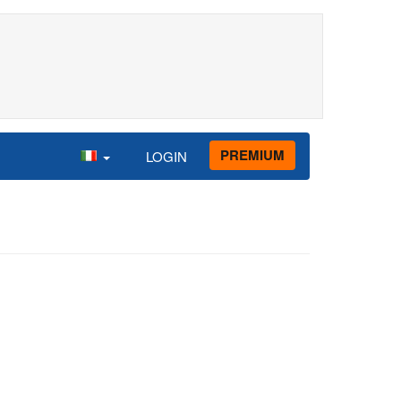
PREMIUM
LOGIN