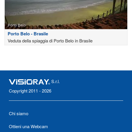
Porto Belo - Brasile
Veduta della spiaggia di Porto Belo in Brasile
S.r.l.
Copyright 2011 - 2026
Chi siamo
Ottieni una Webcam