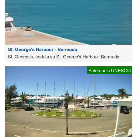
St. George's Harbour - Bermuda
St. George's, veduta su St. George's Harbour, Bermuda
Patrimonio UNESCO