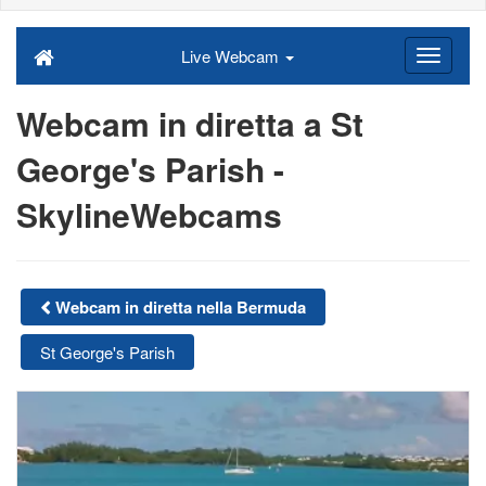
Live Webcam
Webcam in diretta a St
George's Parish -
SkylineWebcams
Webcam in diretta nella Bermuda
St George's Parish