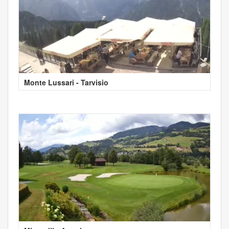
Monte Lussari - Tarvisio