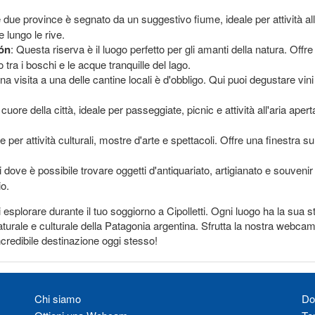
te due province è segnato da un suggestivo fiume, ideale per attività a
 lungo le rive.
ón
: Questa riserva è il luogo perfetto per gli amanti della natura. Offr
 tra i boschi e le acque tranquille del lago.
na visita a una delle cantine locali è d'obbligo. Qui puoi degustare vini
cuore della città, ideale per passeggiate, picnic e attività all'aria aper
e per attività culturali, mostre d'arte e spettacoli. Offre una finestra s
 dove è possibile trovare oggetti d'antiquariato, artigianato e souvenir 
io.
plorare durante il tuo soggiorno a Cipolletti. Ogni luogo ha la sua sto
aturale e culturale della Patagonia argentina. Sfrutta la nostra webcam
ncredibile destinazione oggi stesso!
Chi siamo
Do