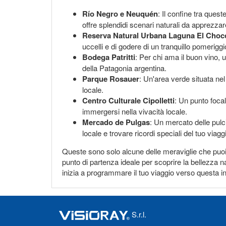
Río Negro e Neuquén
: Il confine tra ques
offre splendidi scenari naturali da apprezzare
Reserva Natural Urbana Laguna El Choc
uccelli e di godere di un tranquillo pomeriggio
Bodega Patritti
: Per chi ama il buon vino, u
della Patagonia argentina.
Parque Rosauer
: Un'area verde situata nel 
locale.
Centro Culturale Cipolletti
: Un punto focal
immergersi nella vivacità locale.
Mercado de Pulgas
: Un mercato delle pulci
locale e trovare ricordi speciali del tuo viagg
Queste sono solo alcune delle meraviglie che puoi es
punto di partenza ideale per scoprire la bellezza n
inizia a programmare il tuo viaggio verso questa i
S.r.l.