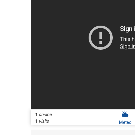
1
on-line
1
visite
Meteo