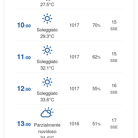
27.5°C
15
6
10
1017
70
:00
%
SSE
0 
Soleggiato
29.3°C
15
5
11
1017
62
:00
%
SSE
0 
Soleggiato
32.1°C
16
3
12
1017
55
:00
%
SSE
0 
Soleggiato
33.6°C
17
3
13
1016
51
:00
%
Parzialmente
SSE
0 
nuvoloso
34.4°C