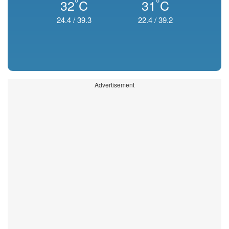
°
°
32
C
31
C
24.4
/
39.3
22.4
/
39.2
Advertisement