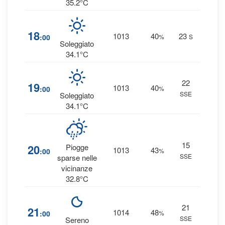
35.2°C
2
18
1013
40
23
:00
%
S
0 
Soleggiato
34.1°C
22
1
19
1013
40
:00
%
SSE
0 
Soleggiato
34.1°C
15
8
20
Piogge
1013
43
:00
%
SSE
0 
sparse nelle
vicinanze
32.8°C
21
2
21
1014
48
:00
%
SSE
0 
Sereno