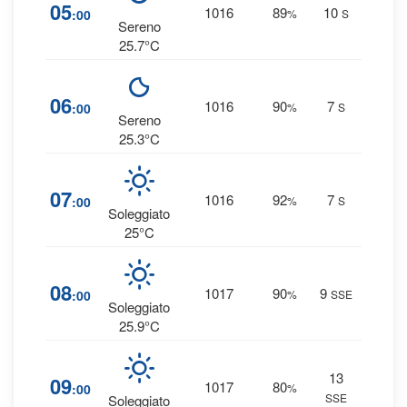
1
05
1016
89
10
:00
%
S
0 
Sereno
25.7°C
1
06
1016
90
7
:00
%
S
0 
Sereno
25.3°C
1
07
1016
92
7
:00
%
S
0 
Soleggiato
25°C
1
08
1017
90
9
:00
%
SSE
0 
Soleggiato
25.9°C
13
1
09
1017
80
:00
%
SSE
0 
Soleggiato