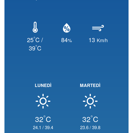
°
25
C /
84
13
%
Km/h
°
39
C
LUNEDÌ
MARTEDÌ
°
°
32
C
32
C
24.1
/
39.4
23.6
/
39.8