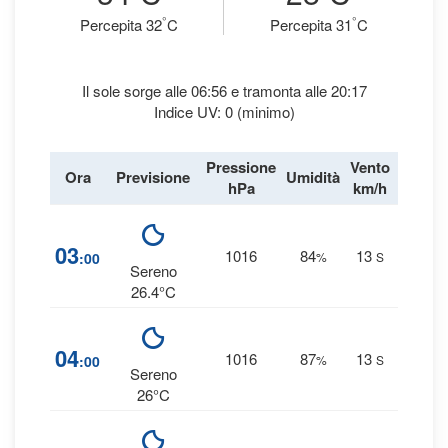
°
°
Percepita 32
C
Percepita 31
C
Il sole sorge alle 06:56 e tramonta alle 20:17
Indice UV: 0 (minimo)
Pressione
Vento
Ora
Previsione
Umidità
Precipi
hPa
km/h
1
03
1016
84
13
:00
%
S
0 
Sereno
26.4°C
1
04
1016
87
13
:00
%
S
0 
Sereno
26°C