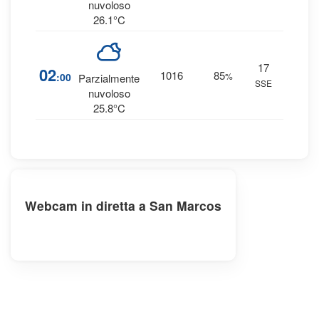
nuvoloso
26.1°C
17
1
02
1016
85
:00
%
Parzialmente
SSE
0 
nuvoloso
25.8°C
Webcam in diretta a San Marcos