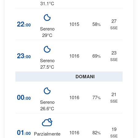
31.1°C
27
4
22
1015
58
:00
%
SSE
0 
Sereno
29°C
23
6
23
1016
69
:00
%
SSE
0 
Sereno
27.5°C
DOMANI
21
9
00
1016
77
:00
%
SSE
0 
Sereno
26.6°C
19
1
01
1016
82
:00
%
Parzialmente
SSE
0 