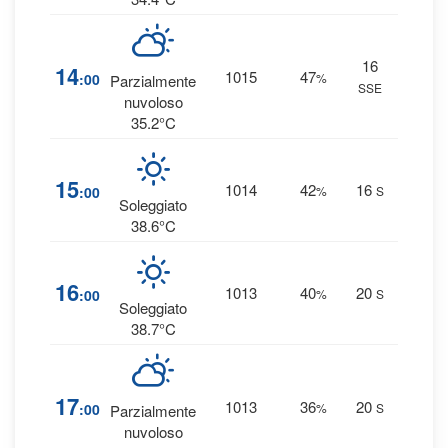
16
3
14
1015
47
:00
%
Parzialmente
SSE
0 
nuvoloso
35.2°C
1
15
1014
42
16
:00
%
S
0 
Soleggiato
38.6°C
1
16
1013
40
20
:00
%
S
0 
Soleggiato
38.7°C
4
17
1013
36
20
:00
%
S
Parzialmente
0 
nuvoloso