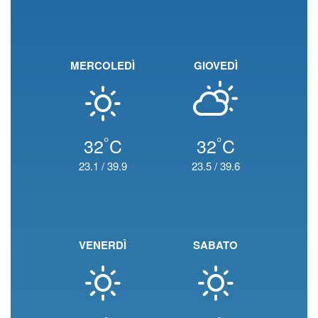
MERCOLEDÌ
GIOVEDÌ
°
°
32
C
32
C
23.1
/
39.9
23.5
/
39.6
VENERDÌ
SABATO