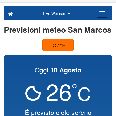
Live Webcam
Previsioni meteo San Marcos
°C / °F
Oggi
10 Agosto
26
°
C
É previsto cielo sereno