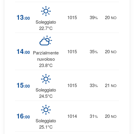
2
13
1015
39
20
:00
%
NO
0 
Soleggiato
22.7°C
2
14
1015
35
20
:00
%
NO
Parzialmente
0 
nuvoloso
23.8°C
1
15
1015
33
21
:00
%
NO
0 
Soleggiato
24.5°C
1
16
1014
31
20
:00
%
NO
0 
Soleggiato
25.1°C