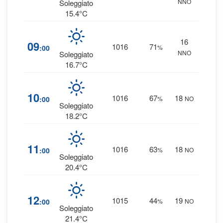
NNO
0 
Soleggiato
15.4°C
16
6
09
1016
71
:00
%
NNO
0 
Soleggiato
16.7°C
5
10
1016
67
18
:00
%
NO
0 
Soleggiato
18.2°C
4
11
1016
63
18
:00
%
NO
0 
Soleggiato
20.4°C
1
12
1015
44
19
:00
%
NO
0 
Soleggiato
21.4°C