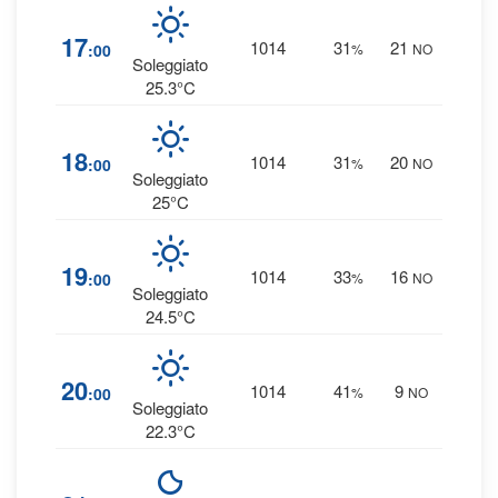
1
17
1014
31
21
:00
%
NO
0 
Soleggiato
25.3°C
1
18
1014
31
20
:00
%
NO
0 
Soleggiato
25°C
1
19
1014
33
16
:00
%
NO
0 
Soleggiato
24.5°C
1
20
1014
41
9
:00
%
NO
0 
Soleggiato
22.3°C
1