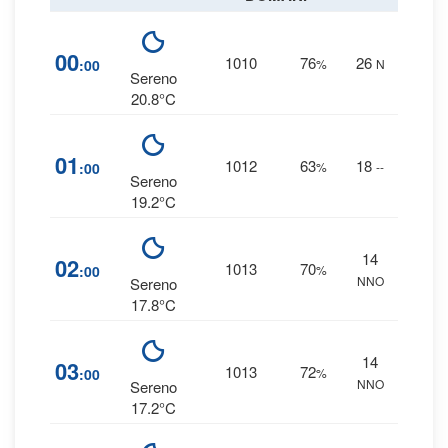
7
00
1010
76
26
:00
%
N
0 
Sereno
20.8°C
4
01
1012
63
18
:00
%
--
0 
Sereno
19.2°C
14
6
02
1013
70
:00
%
NNO
0 
Sereno
17.8°C
14
6
03
1013
72
:00
%
NNO
0 
Sereno
17.2°C