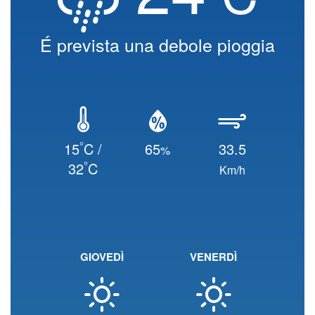
É prevista una debole pioggia
°
15
C /
65
33.5
%
°
32
C
Km/h
GIOVEDÌ
VENERDÌ