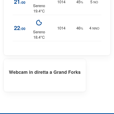
21
1014
45
5
:00
%
NO
0 
Sereno
19.4°C
2
22
1014
46
4
:00
%
NNO
0 
Sereno
18.4°C
Webcam in diretta a Grand Forks