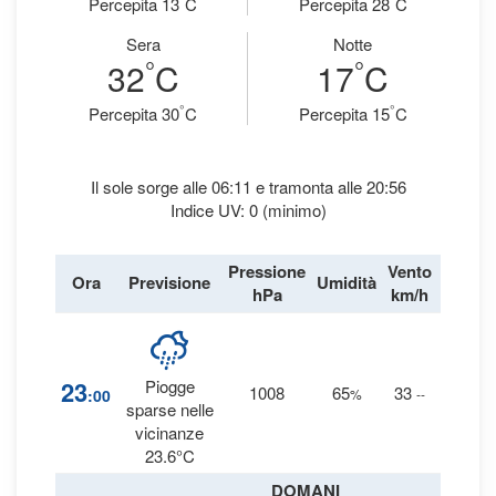
Percepita 13
C
Percepita 28
C
Sera
Notte
°
°
32
C
17
C
°
°
Percepita 30
C
Percepita 15
C
Il sole sorge alle 06:11 e tramonta alle 20:56
Indice UV: 0 (minimo)
Pressione
Vento
Ora
Previsione
Umidità
Precipi
hPa
km/h
1
23
Piogge
1008
65
33
:00
%
--
0 
sparse nelle
vicinanze
23.6°C
DOMANI