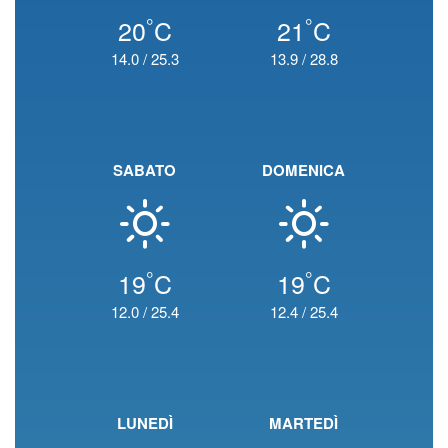
°
°
20
C
21
C
14.0
/
25.3
13.9
/
28.8
SABATO
DOMENICA
°
°
19
C
19
C
12.0
/
25.4
12.4
/
25.4
LUNEDÌ
MARTEDÌ