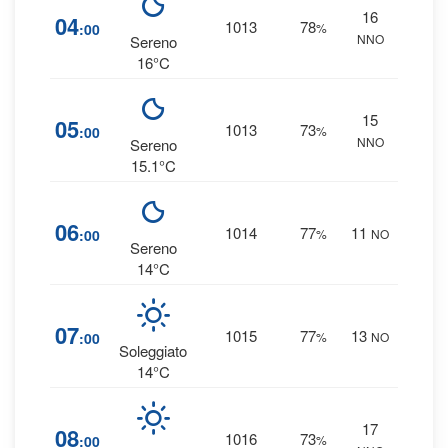
16
8
04
1013
78
:00
%
NNO
0 
Sereno
16°C
15
7
05
1013
73
:00
%
NNO
0 
Sereno
15.1°C
8
06
1014
77
11
:00
%
NO
0 
Sereno
14°C
8
07
1015
77
13
:00
%
NO
0 
Soleggiato
14°C
17
7
08
1016
73
:00
%