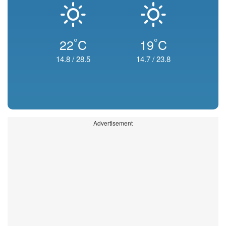
°
°
22
C
19
C
14.8
/
28.5
14.7
/
23.8
Advertisement