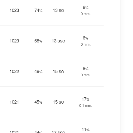
8
%
1023
74
13
%
SO
0 mm.
6
%
1023
68
13
%
SSO
0 mm.
8
%
1022
49
15
%
SO
0 mm.
17
%
1021
45
15
%
SO
0.1 mm.
11
%
1021
44
17
%
SSO