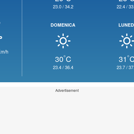
23.0
/
34.2
22.4
/
33
o
DOMENICA
LUNED
m/h
°
°
30
C
31
23.4
/
36.4
23.7
/
37
Advertisement