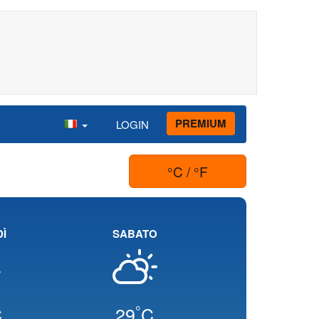
PREMIUM
LOGIN
°C / °F
Ì
SABATO
°
C
29
C