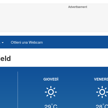
Advertisement
a
Ottieni una Webcam
ield
GIOVEDÌ
VENERD
°
°
29
C
28