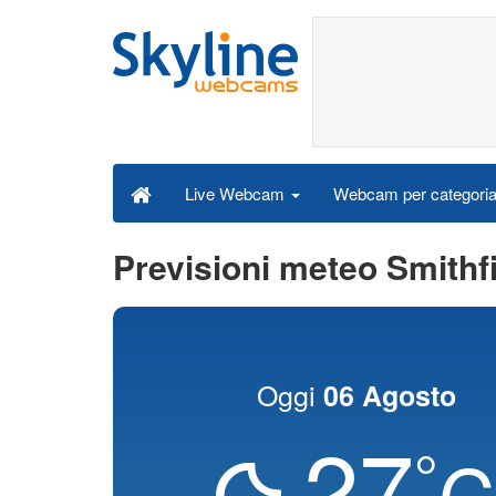
Webcam per categori
Live Webcam
Previsioni meteo Smithf
Oggi
06 Agosto
27
°
C