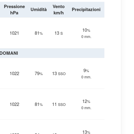
Pressione
Vento
Umidità
Precipitazioni
hPa
km/h
10
%
1021
81
13
%
S
0 mm.
DOMANI
9
%
1022
79
13
%
SSO
0 mm.
12
%
1022
81
11
%
SSO
0 mm.
13
%