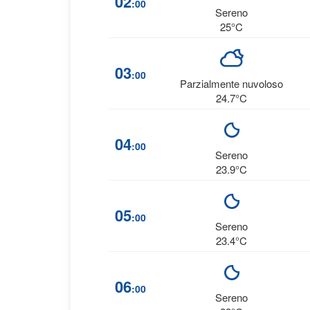
02
:00
Sereno
25°C
03
:00
Parzialmente nuvoloso
24.7°C
04
:00
Sereno
23.9°C
05
:00
Sereno
23.4°C
06
:00
Sereno