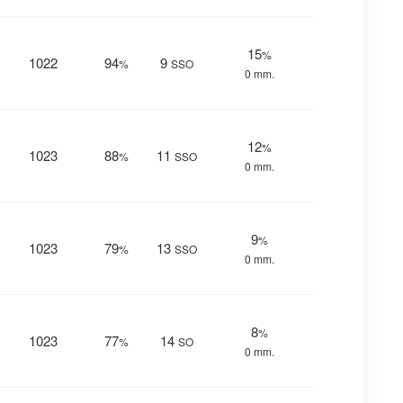
15
%
1022
94
9
%
SSO
0 mm.
12
%
1023
88
11
%
SSO
0 mm.
9
%
1023
79
13
%
SSO
0 mm.
8
%
1023
77
14
%
SO
0 mm.