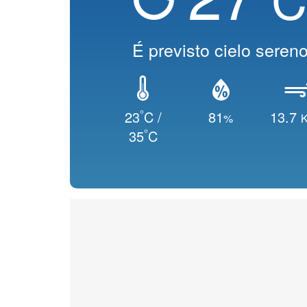
É previsto cielo seren
°
23
C /
81
13.7
%
K
°
35
C