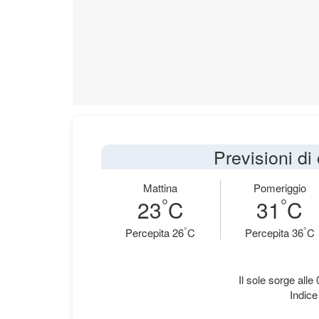
Previsioni di
Mattina
Pomeriggio
°
°
23
C
31
C
°
°
Percepita 26
C
Percepita 36
C
Il sole sorge alle
Indice