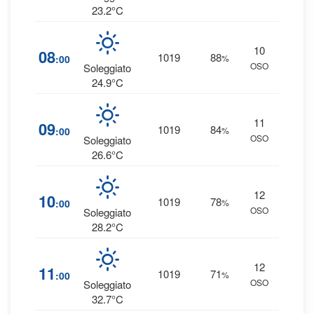
23.2°C
10
1
08
1019
88
:00
%
OSO
0 
Soleggiato
24.9°C
11
1
09
1019
84
:00
%
OSO
0 
Soleggiato
26.6°C
12
8
10
1019
78
:00
%
OSO
0 
Soleggiato
28.2°C
12
6
11
1019
71
:00
%
OSO
0 
Soleggiato
32.7°C