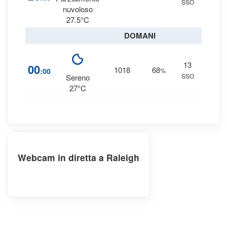
SSO
0 
nuvoloso
27.5°C
DOMANI
13
7
00
1018
68
:00
%
SSO
0 
Sereno
27°C
Webcam in diretta a Raleigh