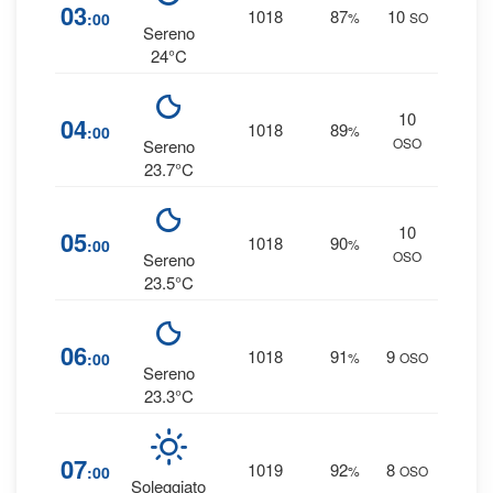
1
03
1018
87
10
:00
%
SO
0 
Sereno
24°C
10
1
04
1018
89
:00
%
OSO
0 
Sereno
23.7°C
10
1
05
1018
90
:00
%
OSO
0 
Sereno
23.5°C
1
06
1018
91
9
:00
%
OSO
0 
Sereno
23.3°C
1
07
1019
92
8
:00
%
OSO
0 
Soleggiato