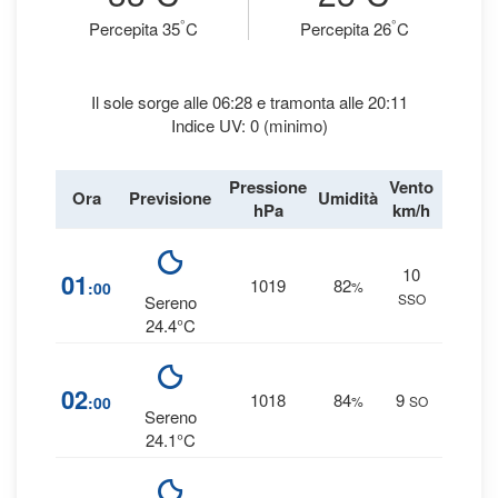
°
°
Percepita 35
C
Percepita 26
C
Il sole sorge alle 06:28 e tramonta alle 20:11
Indice UV: 0 (minimo)
Pressione
Vento
Ora
Previsione
Umidità
Precipi
hPa
km/h
10
1
01
1019
82
:00
%
SSO
0 
Sereno
24.4°C
1
02
1018
84
9
:00
%
SO
0 
Sereno
24.1°C