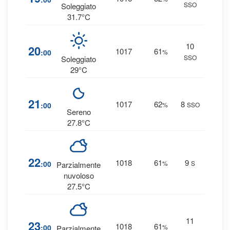
SSO
0 
Soleggiato
31.7°C
10
4
20
1017
61
:00
%
SSO
0 
Soleggiato
29°C
4
21
1017
62
8
:00
%
SSO
0 
Sereno
27.8°C
5
22
1018
61
9
:00
%
S
Parzialmente
0 
nuvoloso
27.5°C
11
5
23
1018
61
:00
%
Parzialmente