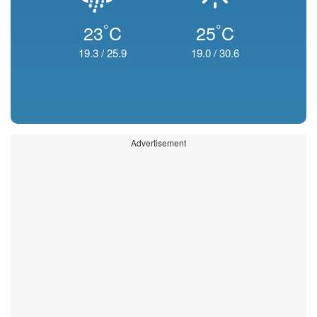
°
°
23
C
25
C
19.3
/
25.9
19.0
/
30.6
Advertisement