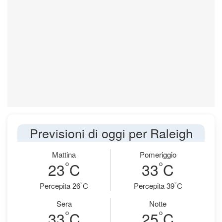
Previsioni di oggi per Raleigh
Mattina
Pomeriggio
°
°
23
C
33
C
°
°
Percepita 26
C
Percepita 39
C
Sera
Notte
°
°
33
C
25
C