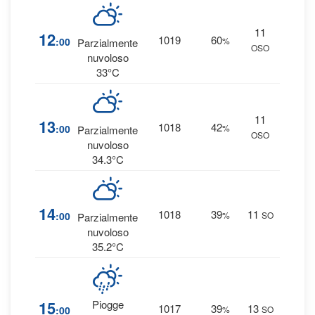
11
5
12
1019
60
:00
%
Parzialmente
OSO
0 
nuvoloso
33°C
11
4
13
1018
42
:00
%
Parzialmente
OSO
0 
nuvoloso
34.3°C
3
14
1018
39
11
:00
%
SO
Parzialmente
0 
nuvoloso
35.2°C
1
15
Piogge
1017
39
13
:00
%
SO