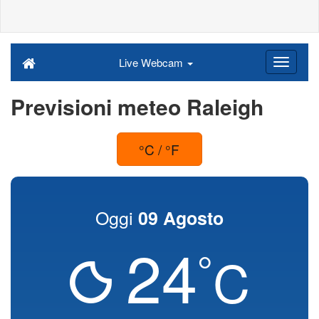
Live Webcam
Previsioni meteo Raleigh
°C / °F
Oggi
09 Agosto
24
°
C