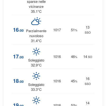
0.1
sparse nelle
vicinanze
35.1°C
13
3
16
1017
51
:00
%
Parzialmente
SSO
0 
nuvoloso
31.4°C
2
17
1016
46
14
:00
%
SO
0 
Soleggiato
32.9°C
16
2
18
1016
45
:00
%
SSO
0 
Soleggiato
33.3°C
14
2
19
1016
52
:00
%