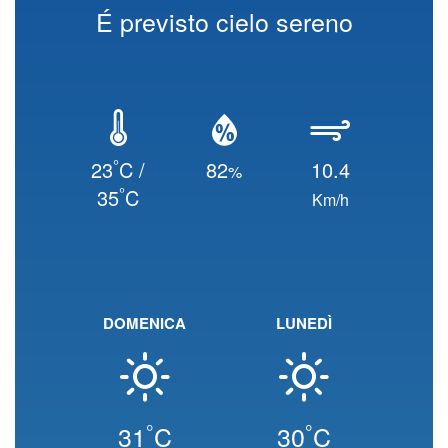
É previsto cielo sereno
°
23
C /
82
10.4
%
°
35
C
Km/h
DOMENICA
LUNEDÌ
°
°
31
C
30
C