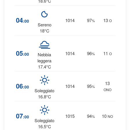
18.6°C
1
04
1014
97
13
:00
%
O
0 
Sereno
18°C
2
05
1014
96
11
:00
%
O
Nebbia
0 
leggera
17.4°C
13
1
06
1014
95
:00
%
ONO
0 
Soleggiato
16.8°C
1
07
1015
94
10
:00
%
NO
0 
Soleggiato
16.5°C