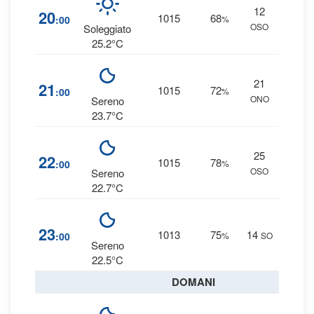
12
5
20
1015
68
:00
%
OSO
0 
Soleggiato
25.2°C
21
6
21
1015
72
:00
%
ONO
0 
Sereno
23.7°C
25
9
22
1015
78
:00
%
OSO
0 
Sereno
22.7°C
7
23
1013
75
14
:00
%
SO
0 
Sereno
22.5°C
DOMANI