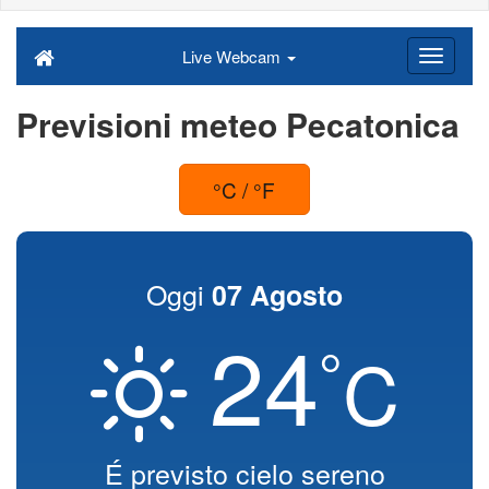
Live Webcam
Previsioni meteo Pecatonica
°C / °F
Oggi
07 Agosto
24
°
C
É previsto cielo sereno