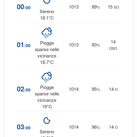
1
00
1013
89
15
:00
%
SO
0 
Sereno
18.1°C
14
5
01
Piogge
1013
93
:00
%
OSO
0.5
sparse nelle
vicinanze
18.7°C
3
02
Piogge
1014
95
14
:00
%
O
0 
sparse nelle
vicinanze
19°C
1
03
1014
96
14
:00
%
O
0 
Sereno