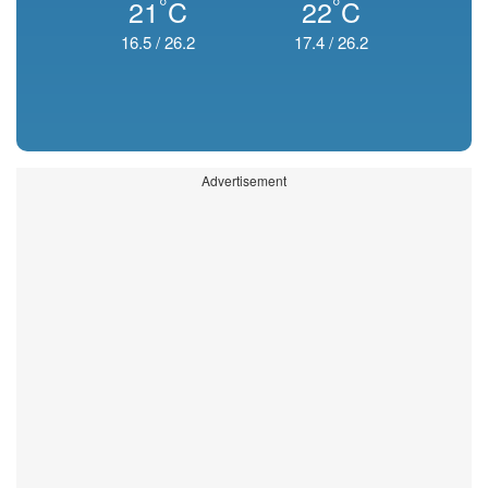
°
°
21
C
22
C
16.5
/
26.2
17.4
/
26.2
Advertisement