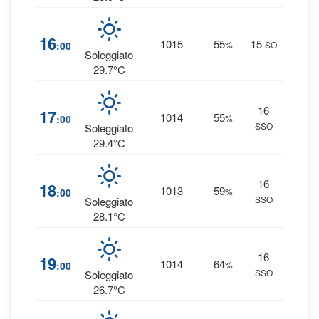
3
16
1015
55
15
:00
%
SO
0 
Soleggiato
29.7°C
16
2
17
1014
55
:00
%
SSO
0 
Soleggiato
29.4°C
16
3
18
1013
59
:00
%
SSO
0 
Soleggiato
28.1°C
16
4
19
1014
64
:00
%
SSO
0 
Soleggiato
26.7°C