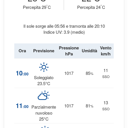
°
°
Percepita 29
C
Percepita 24
C
Il sole sorge alle 05:56 e tramonta alle 20:10
Indice UV: 3.9 (medio)
Pressione
Vento
Ora
Previsione
Umidità
Precipi
hPa
km/h
11
1
10
1017
85
:00
%
SSO
0 
Soleggiato
23.5°C
13
1
11
1017
81
:00
%
Parzialmente
SSO
0 
nuvoloso
25°C