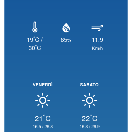
°
19
C /
85
11.9
%
°
30
C
Km/h
VENERDÌ
SABATO
°
°
21
C
22
C
16.5
/
26.3
16.3
/
26.9