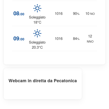
1
08
1016
90
10
:00
%
NO
0 
Soleggiato
18°C
12
1
09
1016
84
:00
%
NNO
0 
Soleggiato
20.3°C
Webcam in diretta da Pecatonica