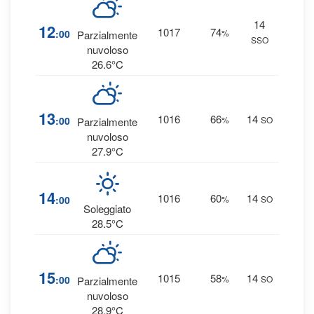
14
9
12
1017
74
:00
%
Parzialmente
SSO
0 
nuvoloso
26.6°C
6
13
1016
66
14
:00
%
SO
Parzialmente
0 
nuvoloso
27.9°C
4
14
1016
60
14
:00
%
SO
0 
Soleggiato
28.5°C
5
15
1015
58
14
:00
%
SO
Parzialmente
0 
nuvoloso
28.9°C