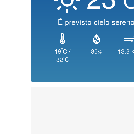
É previsto cielo seren
°
19
C /
86
13.3
%
K
°
32
C