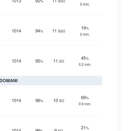
1013
92
11
%
SSO
0 mm.
19
%
1014
94
11
%
SSO
0 mm.
45
%
1014
95
11
%
SO
0.2 mm.
DOMANI
69
%
1014
96
10
%
SO
0.9 mm.
21
%
1014
96
9
%
SO