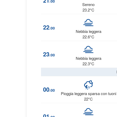
21
:00
Sereno
23.2°C
22
:00
Nebbia leggera
22.6°C
23
:00
Nebbia leggera
22.3°C
00
:00
Pioggia leggera sparsa con tuoni
22°C
01