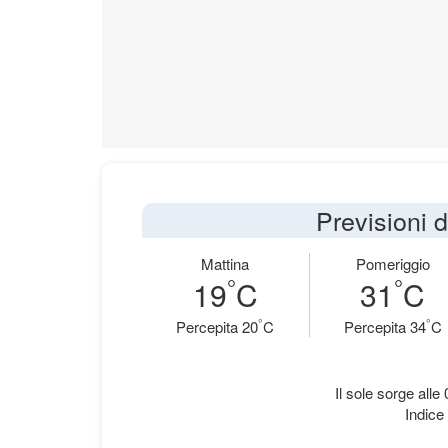
Previsioni 
Mattina
Pomeriggio
°
°
19
C
31
C
°
°
Percepita 20
C
Percepita 34
C
Il sole sorge alle
Indice