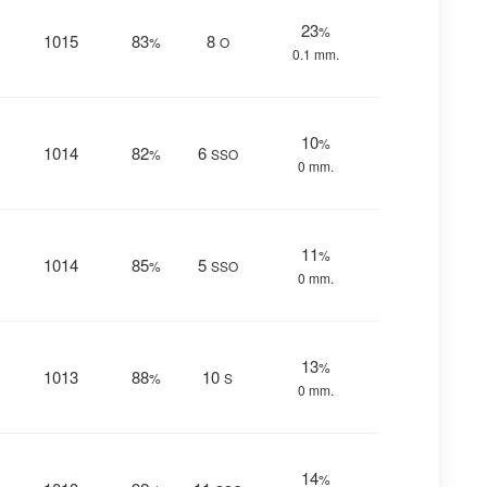
23
%
1015
83
8
%
O
0.1 mm.
10
%
1014
82
6
%
SSO
0 mm.
11
%
1014
85
5
%
SSO
0 mm.
13
%
1013
88
10
%
S
0 mm.
14
%