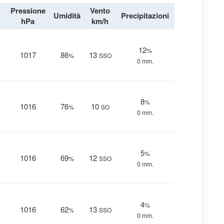
Pressione
Vento
Umidità
Precipitazioni
hPa
km/h
12
%
1017
86
13
%
SSO
0 mm.
8
%
1016
76
10
%
SO
0 mm.
5
%
1016
69
12
%
SSO
0 mm.
4
%
1016
62
13
%
SSO
0 mm.