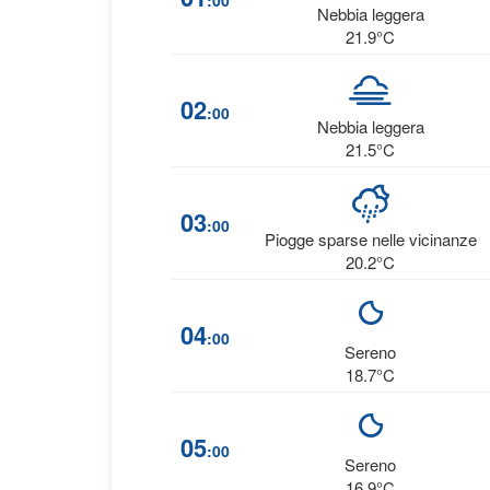
:00
Nebbia leggera
21.9°C
02
:00
Nebbia leggera
21.5°C
03
:00
Piogge sparse nelle vicinanze
20.2°C
04
:00
Sereno
18.7°C
05
:00
Sereno
16.9°C