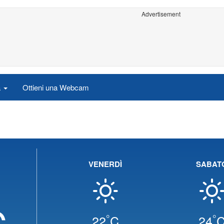
Advertisement
a
Ottieni una Webcam
a
VENERDÌ
SABAT
C
°
°
22
C
24