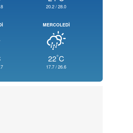
.8
20.2
/
28.0
DÌ
MERCOLEDÌ
°
C
22
C
.7
17.7
/
26.6