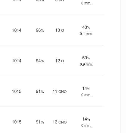
0 mm.
40
%
1014
96
10
%
O
0.1 mm.
69
%
1014
94
12
%
O
0.9 mm.
14
%
1015
91
11
%
ONO
0 mm.
14
%
1015
91
13
%
ONO
0 mm.