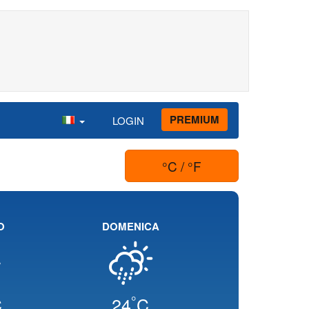
PREMIUM
LOGIN
°C / °F
O
DOMENICA
°
C
24
C