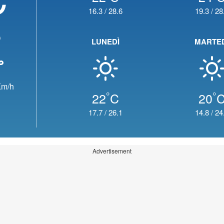
16.3
/
28.6
19.3
/
28
o
LUNEDÌ
MARTE
m/h
°
°
22
C
20
17.7
/
26.1
14.8
/
24
Advertisement