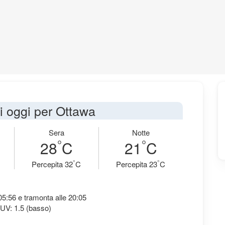
di oggi per Ottawa
Sera
Notte
°
°
28
C
21
C
°
°
Percepita 32
C
Percepita 23
C
 05:56 e tramonta alle 20:05
 UV: 1.5 (basso)