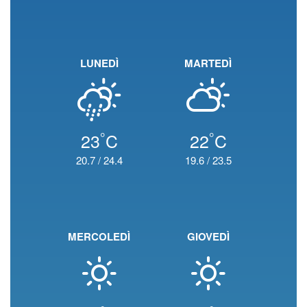
LUNEDÌ
MARTEDÌ
°
°
23
C
22
C
20.7
/
24.4
19.6
/
23.5
MERCOLEDÌ
GIOVEDÌ