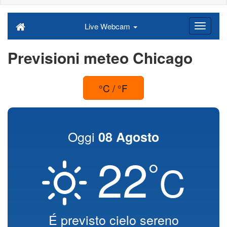
Live Webcam
Previsioni meteo Chicago
°C / °F
Oggi
08 Agosto
22
°
C
É previsto cielo sereno