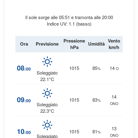
Il sole sorge alle 05:51 e tramonta alle 20:00
Indice UV: 1.1 (basso)
Pressione
Vento
Ora
Previsione
Umidità
Precipi
hPa
km/h
1
08
1015
85
14
:00
%
O
0 
Soleggiato
22.1°C
14
1
09
1015
83
:00
%
ONO
0 
Soleggiato
22.3°C
13
1
10
1015
81
:00
%
ONO
0 
Soleggiato