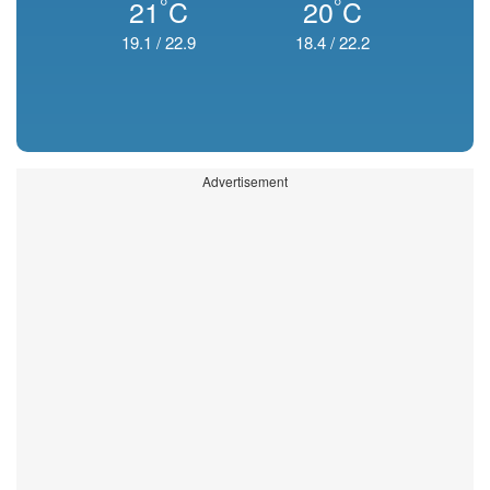
°
°
21
C
20
C
19.1
/
22.9
18.4
/
22.2
Advertisement