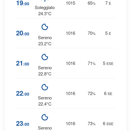
19
1015
65
7
:00
%
E
0 
Soleggiato
24.3°C
5
20
1016
70
5
:00
%
E
0 
Sereno
23.2°C
6
21
1016
71
5
:00
%
ESE
0 
Sereno
22.8°C
6
22
1016
72
6
:00
%
SE
0 
Sereno
22.4°C
7
23
1016
73
6
:00
%
SSE
0 
Sereno