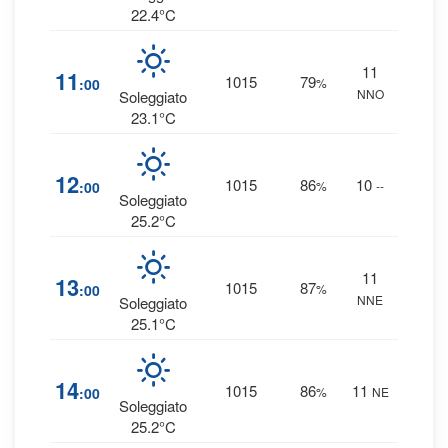
22.4°C
11
9
11
1015
79
:00
%
NNO
0 
Soleggiato
23.1°C
1
12
1015
86
10
:00
%
--
0 
Soleggiato
25.2°C
11
1
13
1015
87
:00
%
NNE
0 
Soleggiato
25.1°C
1
14
1015
86
11
:00
%
NE
0 
Soleggiato
25.2°C