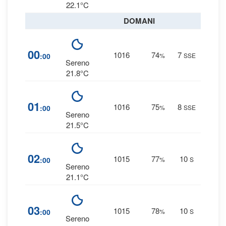
22.1°C
DOMANI
7
00
1016
74
7
:00
%
SSE
0 
Sereno
21.8°C
7
01
1016
75
8
:00
%
SSE
0 
Sereno
21.5°C
8
02
1015
77
10
:00
%
S
0 
Sereno
21.1°C
8
03
1015
78
10
:00
%
S
0 
Sereno