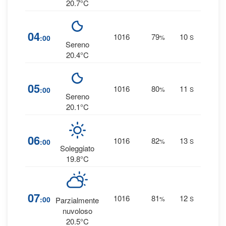
20.7°C
9
04
1016
79
10
:00
%
S
0 
Sereno
20.4°C
9
05
1016
80
11
:00
%
S
0 
Sereno
20.1°C
1
06
1016
82
13
:00
%
S
0 
Soleggiato
19.8°C
1
07
1016
81
12
:00
%
S
Parzialmente
0 
nuvoloso
20.5°C