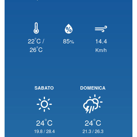
°
22
C /
85
14.4
%
°
26
C
Km/h
SABATO
DOMENICA
°
°
24
C
24
C
19.8
/
28.4
21.3
/
26.3