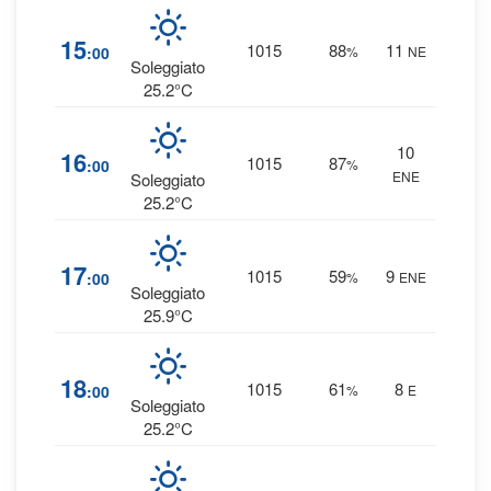
1
15
1015
88
11
:00
%
NE
0 
Soleggiato
25.2°C
10
1
16
1015
87
:00
%
ENE
0 
Soleggiato
25.2°C
3
17
1015
59
9
:00
%
ENE
0 
Soleggiato
25.9°C
4
18
1015
61
8
:00
%
E
0 
Soleggiato
25.2°C
4