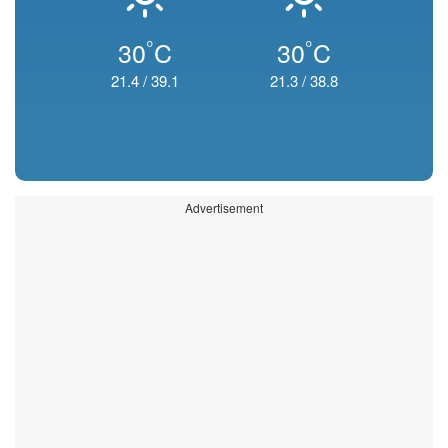
°
°
30
C
30
C
21.4
/
39.1
21.3
/
38.8
Advertisement