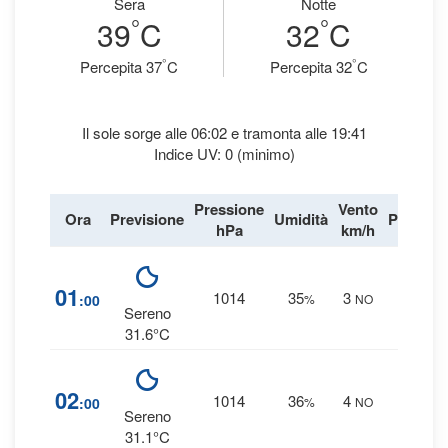
Sera
Notte
°
°
39
C
32
C
°
°
Percepita 37
C
Percepita 32
C
Il sole sorge alle 06:02 e tramonta alle 19:41
Indice UV: 0 (minimo)
Pressione
Vento
Ora
Previsione
Umidità
Precipit
hPa
km/h
1
%
01
1014
35
3
:00
%
NO
0 mm
Sereno
31.6°C
1
%
02
1014
36
4
:00
%
NO
0 mm
Sereno
31.1°C