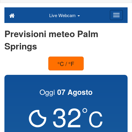
Live Webcam
Previsioni meteo Palm
Springs
°C / °F
Oggi
07 Agosto
32
°
C