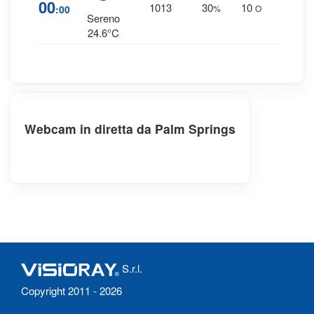
1
%
00
1013
30
10
:00
%
O
0 mm
Sereno
24.6°C
Webcam in diretta da Palm Springs
S.r.l.
Copyright 2011 - 2026