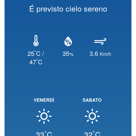
É previsto cielo sereno
°
25
C /
35
3.6
%
Km/h
°
47
C
VENERDÌ
SABATO
°
°
33
C
32
C