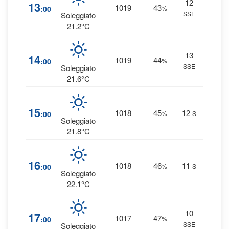
12
2
13
1019
43
:00
%
SSE
0 
Soleggiato
21.2°C
13
2
14
1019
44
:00
%
SSE
0 
Soleggiato
21.6°C
2
15
1018
45
12
:00
%
S
0 
Soleggiato
21.8°C
2
16
1018
46
11
:00
%
S
0 
Soleggiato
22.1°C
10
2
17
1017
47
:00
%
SSE
0 
Soleggiato