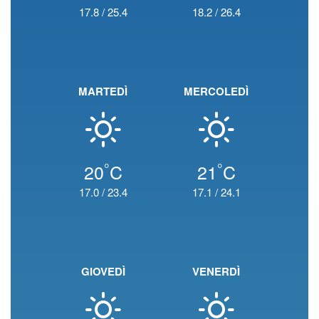
17.8
/
25.4
18.2
/
26.4
MARTEDÌ
MERCOLEDÌ
°
°
20
C
21
C
17.0
/
23.4
17.1
/
24.1
GIOVEDÌ
VENERDÌ