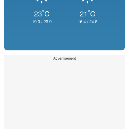
°
°
23
C
21
C
19.0
/
26.9
16.4
/
24.8
Advertisement