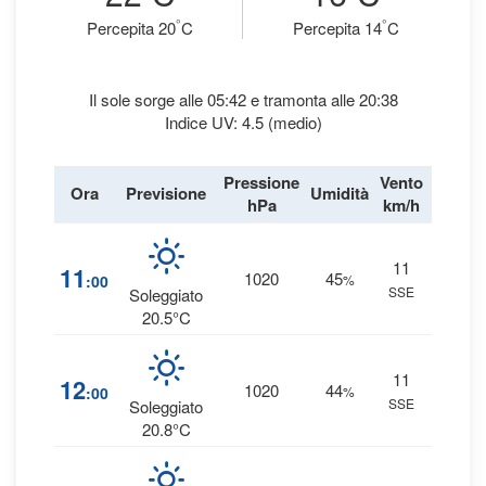
°
°
Percepita 20
C
Percepita 14
C
Il sole sorge alle 05:42 e tramonta alle 20:38
Indice UV: 4.5 (medio)
Pressione
Vento
Ora
Previsione
Umidità
Precipi
hPa
km/h
11
2
11
1020
45
:00
%
SSE
0 
Soleggiato
20.5°C
11
2
12
1020
44
:00
%
SSE
0 
Soleggiato
20.8°C