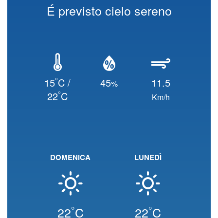
É previsto cielo sereno
°
15
C /
45
11.5
%
°
22
C
Km/h
DOMENICA
LUNEDÌ
°
°
22
C
22
C