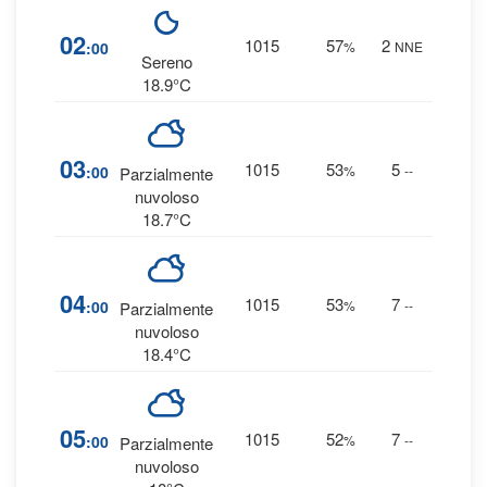
4
02
1015
57
2
:00
%
NNE
0 
Sereno
18.9°C
4
03
1015
53
5
:00
%
--
Parzialmente
0 
nuvoloso
18.7°C
4
04
1015
53
7
:00
%
--
Parzialmente
0 
nuvoloso
18.4°C
4
05
1015
52
7
:00
%
--
Parzialmente
0 
nuvoloso