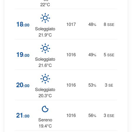
22°C
2
18
1017
48
8
:00
%
SSE
0 
Soleggiato
21.9°C
2
19
1016
49
5
:00
%
SSE
0 
Soleggiato
21.6°C
3
20
1016
53
3
:00
%
SE
0 
Soleggiato
20.3°C
3
21
1016
56
3
:00
%
ESE
0 
Sereno
19.4°C