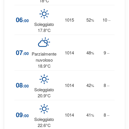
18°C
4
06
1015
52
10
:00
%
--
0 
Soleggiato
17.8°C
3
07
1014
48
9
:00
%
--
Parzialmente
0 
nuvoloso
18.9°C
2
08
1014
42
8
:00
%
--
0 
Soleggiato
20.9°C
2
09
1014
41
8
:00
%
--
0 
Soleggiato
22.6°C