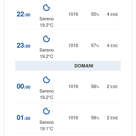
3
22
1016
55
4
:00
%
ENE
0 
Sereno
19.3°C
4
23
1016
57
4
:00
%
ESE
0 
Sereno
19.2°C
DOMANI
4
00
1016
58
2
:00
%
ESE
0 
Sereno
19.2°C
4
01
1016
58
2
:00
%
ENE
0 
Sereno
19.1°C