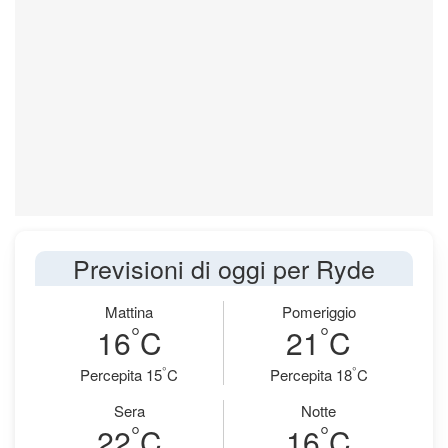
Previsioni di oggi per Ryde
Mattina
Pomeriggio
°
°
16
C
21
C
°
°
Percepita 15
C
Percepita 18
C
Sera
Notte
°
°
22
C
16
C