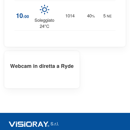
1
10
1014
40
5
:00
%
NE
0 
Soleggiato
24°C
Webcam in diretta a Ryde
S.r.l.