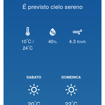
É previsto cielo sereno
°
10
C /
40
4.3
%
Km/h
°
24
C
SABATO
DOMENICA
°
°
20
C
22
C