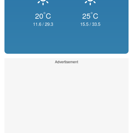
°
°
20
C
25
C
11.6
/
29.3
15.5
/
33.5
Advertisement