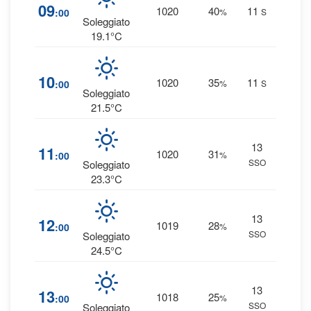
1
09
1020
40
11
:00
%
S
0 
Soleggiato
19.1°C
1
10
1020
35
11
:00
%
S
0 
Soleggiato
21.5°C
13
1
11
1020
31
:00
%
SSO
0 
Soleggiato
23.3°C
13
1
12
1019
28
:00
%
SSO
0 
Soleggiato
24.5°C
13
1
13
1018
25
:00
%
SSO
0 
Soleggiato