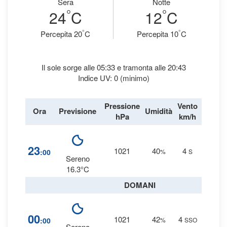
Sera
Notte
°
°
24
C
12
C
°
°
Percepita 20
C
Percepita 10
C
Il sole sorge alle 05:33 e tramonta alle 20:43
Indice UV: 0 (minimo)
Pressione
Vento
Ora
Previsione
Umidità
Precipi
hPa
km/h
1
23
1021
40
4
:00
%
S
0 
Sereno
16.3°C
DOMANI
1
00
1021
42
4
:00
%
SSO
0 
Sereno