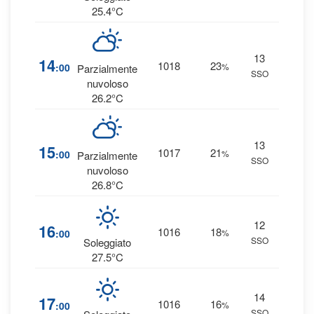
25.4°C
13
2
14
1018
23
:00
%
Parzialmente
SSO
0 
nuvoloso
26.2°C
13
2
15
1017
21
:00
%
Parzialmente
SSO
0 
nuvoloso
26.8°C
12
1
16
1016
18
:00
%
SSO
0 
Soleggiato
27.5°C
14
1
17
1016
16
:00
%
SSO
0 