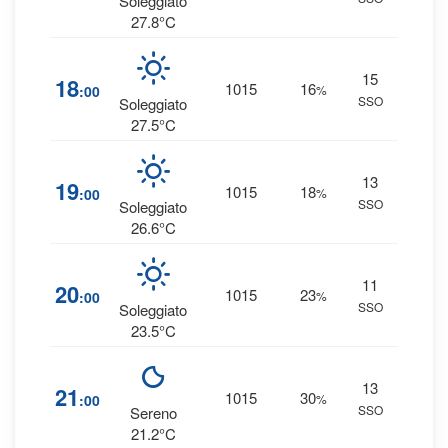
Soleggiato
27.8°C
15
1
18
1015
16
:00
%
SSO
0 
Soleggiato
27.5°C
13
1
19
1015
18
:00
%
SSO
0 
Soleggiato
26.6°C
11
1
20
1015
23
:00
%
SSO
0 
Soleggiato
23.5°C
13
1
21
1015
30
:00
%
SSO
0 
Sereno
21.2°C