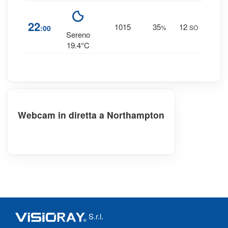
1
22
1015
35
12
:00
%
SO
0 
Sereno
19.4°C
Webcam in diretta a Northampton
S.r.l.