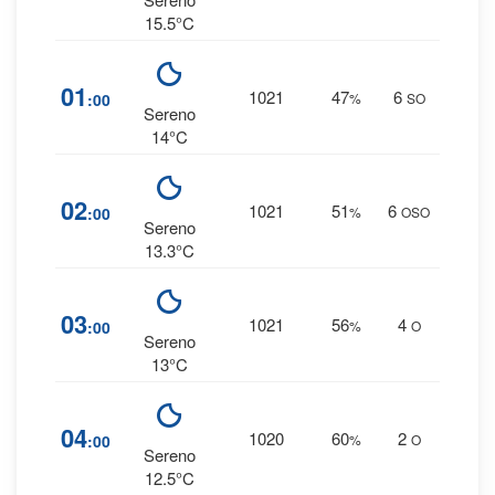
15.5°C
2
01
1021
47
6
:00
%
SO
0 
Sereno
14°C
2
02
1021
51
6
:00
%
OSO
0 
Sereno
13.3°C
3
03
1021
56
4
:00
%
O
0 
Sereno
13°C
4
04
1020
60
2
:00
%
O
0 
Sereno
12.5°C