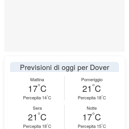
Previsioni di oggi per Dover
Mattina
Pomeriggio
°
°
17
C
21
C
°
°
Percepita 14
C
Percepita 18
C
Sera
Notte
°
°
21
C
17
C
°
°
Percepita 18
C
Percepita 15
C