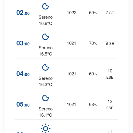
5
02
1022
69
7
:00
%
SE
0 
Sereno
16.8°C
6
03
1021
70
9
:00
%
SE
0 
Sereno
16.5°C
10
6
04
1021
69
:00
%
ESE
0 
Sereno
16.3°C
12
5
05
1021
68
:00
%
ESE
0 
Sereno
16.1°C
11
6