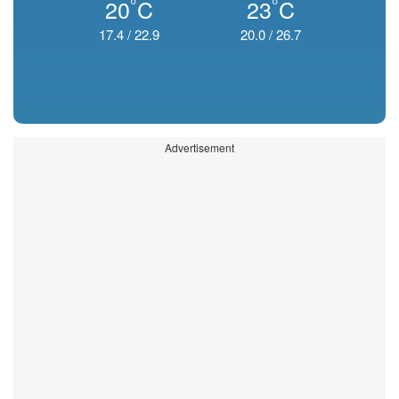
°
°
20
C
23
C
17.4
/
22.9
20.0
/
26.7
Advertisement