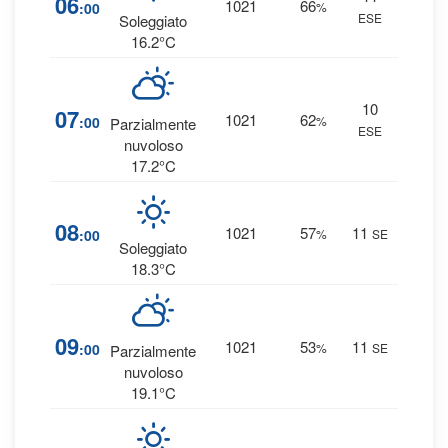
06
1021
66
:00
%
ESE
0 
Soleggiato
16.2°C
10
6
07
1021
62
:00
%
Parzialmente
ESE
0 
nuvoloso
17.2°C
4
08
1021
57
11
:00
%
SE
0 
Soleggiato
18.3°C
4
09
1021
53
11
:00
%
SE
Parzialmente
0 
nuvoloso
19.1°C