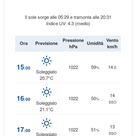
Il sole sorge alle 05:29 e tramonta alle 20:31
Indice UV: 4.3 (medio)
Pressione
Vento
Ora
Previsione
Umidità
Precipi
hPa
km/h
4
15
1022
59
14
:00
%
E
0 
Soleggiato
20.7°C
14
2
16
1022
50
:00
%
SSO
0 
Soleggiato
21.1°C
13
2
17
1022
51
:00
%
SSO
0 
Soleggiato