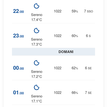
3
22
1022
59
7
:00
%
SSO
0 
Sereno
17.4°C
4
23
1022
60
6
:00
%
S
0 
Sereno
17.3°C
DOMANI
4
00
1022
62
6
:00
%
SE
0 
Sereno
17.2°C
5
01
1022
66
7
:00
%
SE
0 
Sereno
17.1°C