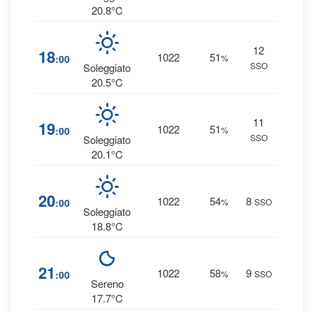
20.8°C
12
2
18
1022
51
:00
%
SSO
0 
Soleggiato
20.5°C
11
2
19
1022
51
:00
%
SSO
0 
Soleggiato
20.1°C
3
20
1022
54
8
:00
%
SSO
0 
Soleggiato
18.8°C
3
21
1022
58
9
:00
%
SSO
0 
Sereno
17.7°C