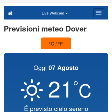
Live Webcam
Previsioni meteo Dover
°C / °F
Oggi
07 Agosto
21
°
C
É previsto cielo sereno