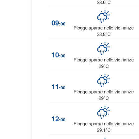
28.6°C
09
:00
Piogge sparse nelle vicinanze
28.8°C
10
:00
Piogge sparse nelle vicinanze
29°C
11
:00
Piogge sparse nelle vicinanze
29°C
12
:00
Piogge sparse nelle vicinanze
29.1°C