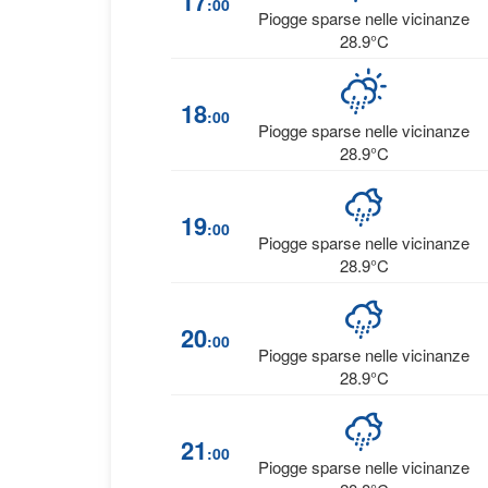
17
:00
Piogge sparse nelle vicinanze
28.9°C
18
:00
Piogge sparse nelle vicinanze
28.9°C
19
:00
Piogge sparse nelle vicinanze
28.9°C
20
:00
Piogge sparse nelle vicinanze
28.9°C
21
:00
Piogge sparse nelle vicinanze