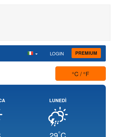
PREMIUM
LOGIN
°C / °F
CA
LUNEDÌ
°
C
29
C