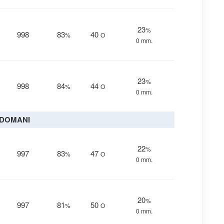
23
%
998
83
40
%
O
0 mm.
23
%
998
84
44
%
O
0 mm.
DOMANI
22
%
997
83
47
%
O
0 mm.
20
%
997
81
50
%
O
0 mm.