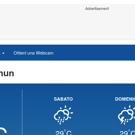
Advertisement
a
Ottieni una Webcam
hun
SABATO
DOMENI
C
°
°
29
C
29