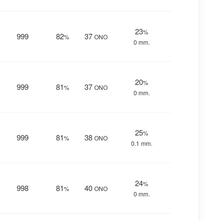
23
%
999
82
37
%
ONO
0 mm.
20
%
999
81
37
%
ONO
0 mm.
25
%
999
81
38
%
ONO
0.1 mm.
24
%
998
81
40
%
ONO
0 mm.