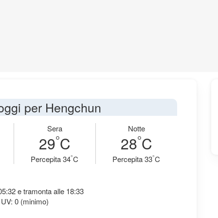
i oggi per Hengchun
Sera
Notte
°
°
29
C
28
C
°
°
Percepita 34
C
Percepita 33
C
 05:32 e tramonta alle 18:33
 UV: 0 (minimo)