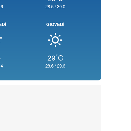
.6
28.5
/
30.0
EDÌ
GIOVEDÌ
°
C
29
C
.4
28.6
/
29.6