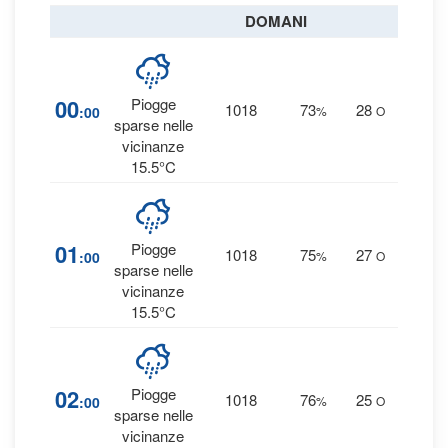
DOMANI
1
00
Piogge
1018
73
28
:00
%
O
0 
sparse nelle
vicinanze
15.5°C
2
01
Piogge
1018
75
27
:00
%
O
0 
sparse nelle
vicinanze
15.5°C
2
02
Piogge
1018
76
25
:00
%
O
0.1
sparse nelle
vicinanze