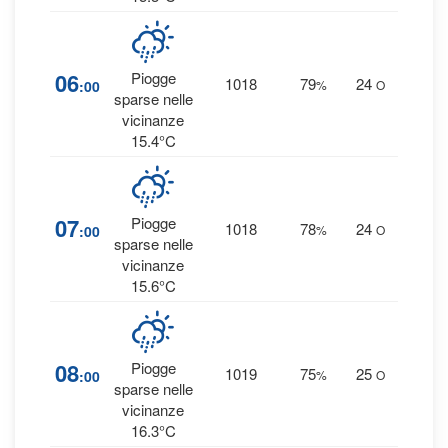
2
06
Piogge
1018
79
24
:00
%
O
0.1
sparse nelle
vicinanze
15.4°C
2
07
Piogge
1018
78
24
:00
%
O
0 
sparse nelle
vicinanze
15.6°C
1
08
Piogge
1019
75
25
:00
%
O
0 
sparse nelle
vicinanze
16.3°C