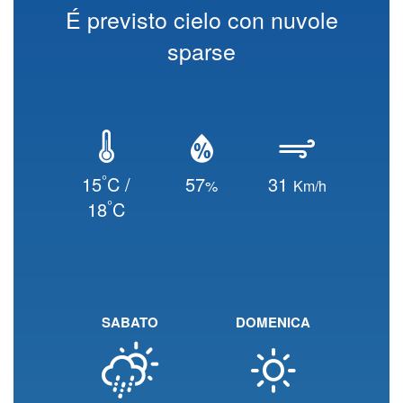
É previsto cielo con nuvole
sparse
°
15
C /
57
31
%
Km/h
°
18
C
SABATO
DOMENICA