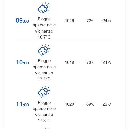
1
09
Piogge
1019
72
24
:00
%
O
0 
sparse nelle
vicinanze
16.7°C
1
10
Piogge
1019
70
24
:00
%
O
0 
sparse nelle
vicinanze
17.1°C
1
11
Piogge
1020
69
23
:00
%
O
0 
sparse nelle
vicinanze
17.3°C