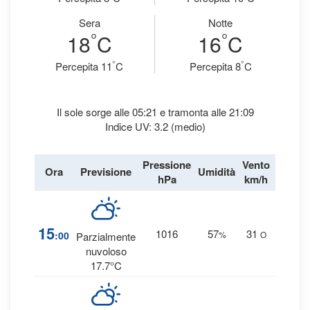
Sera
Notte
°
°
18
C
16
C
°
°
Percepita 11
C
Percepita 8
C
Il sole sorge alle 05:21 e tramonta alle 21:09
Indice UV: 3.2 (medio)
Pressione
Vento
Ora
Previsione
Umidità
Precipi
hPa
km/h
5
15
1016
57
31
:00
%
O
Parzialmente
0 
nuvoloso
17.7°C