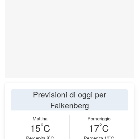
Previsioni di oggi per
Falkenberg
Mattina
Pomeriggio
°
°
15
C
17
C
°
°
Percepita 8
C
Percepita 10
C