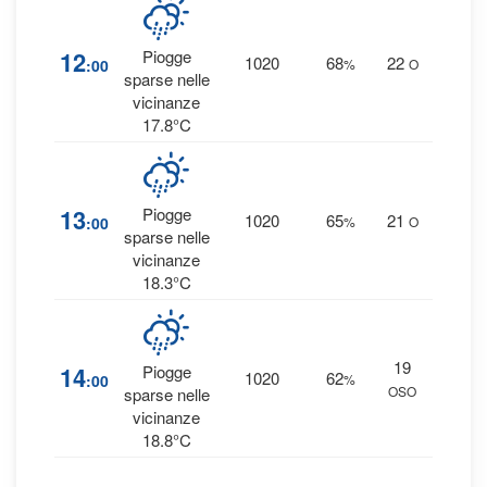
1
12
Piogge
1020
68
22
:00
%
O
0.1
sparse nelle
vicinanze
17.8°C
2
13
Piogge
1020
65
21
:00
%
O
0.1
sparse nelle
vicinanze
18.3°C
19
1
14
Piogge
1020
62
:00
%
OSO
0 
sparse nelle
vicinanze
18.8°C