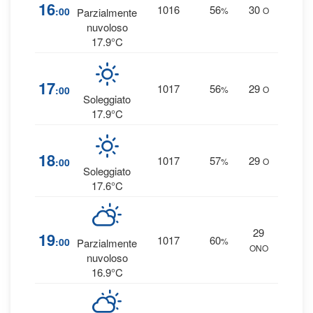
5
16
1016
56
30
:00
%
O
Parzialmente
0 
nuvoloso
17.9°C
4
17
1017
56
29
:00
%
O
0 
Soleggiato
17.9°C
4
18
1017
57
29
:00
%
O
0 
Soleggiato
17.6°C
29
6
19
1017
60
:00
%
Parzialmente
ONO
0 
nuvoloso
16.9°C