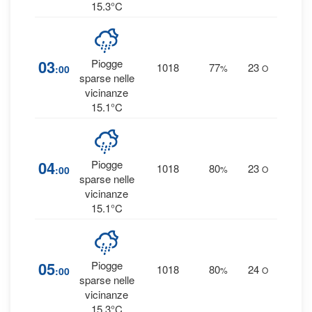
15.3°C
1
03
Piogge
1018
77
23
:00
%
O
0 
sparse nelle
vicinanze
15.1°C
2
04
Piogge
1018
80
23
:00
%
O
0.1
sparse nelle
vicinanze
15.1°C
2
05
Piogge
1018
80
24
:00
%
O
0.1
sparse nelle
vicinanze
15.3°C