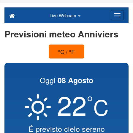
Live Webcam
Previsioni meteo Anniviers
°C / °F
Oggi
08 Agosto
22
°
C
É previsto cielo sereno