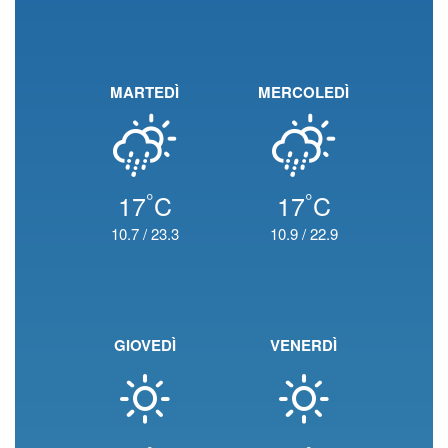
MARTEDÌ
MERCOLEDÌ
°
°
17
C
17
C
10.7
/
23.3
10.9
/
22.9
GIOVEDÌ
VENERDÌ