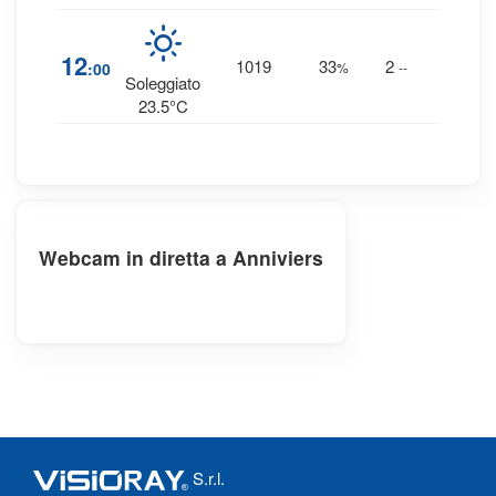
1
%
12
1019
33
2
:00
%
--
0 mm
Soleggiato
23.5°C
Webcam in diretta a Anniviers
S.r.l.