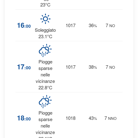
23°C
1
%
16
1017
36
7
:00
%
NO
0 mm
Soleggiato
23.1°C
Piogge
17
17
1017
38
7
:00
%
NO
sparse
0.1 m
nelle
vicinanze
22.8°C
Piogge
17
18
1018
43
7
:00
%
NNO
sparse
0.1 m
nelle
vicinanze