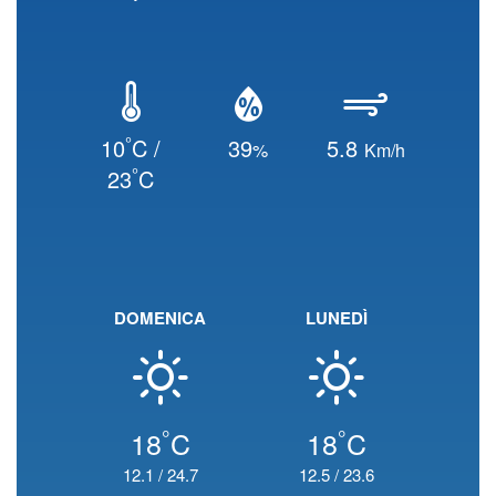
°
10
C /
39
5.8
%
Km/h
°
23
C
DOMENICA
LUNEDÌ
°
°
18
C
18
C
12.1
/
24.7
12.5
/
23.6