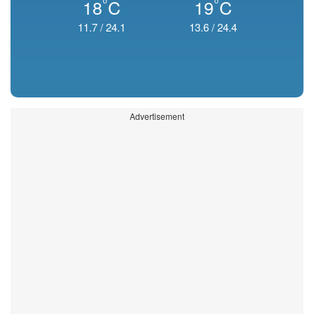
°
°
18
C
19
C
11.7
/
24.1
13.6
/
24.4
Advertisement