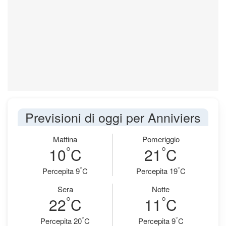
Previsioni di oggi per Anniviers
Mattina
Pomeriggio
°
°
10
C
21
C
°
°
Percepita 9
C
Percepita 19
C
Sera
Notte
°
°
22
C
11
C
°
°
Percepita 20
C
Percepita 9
C