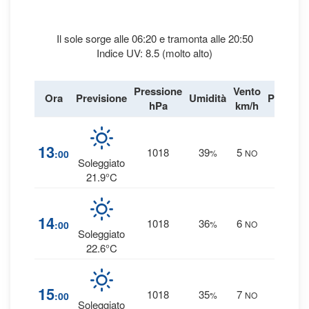
Il sole sorge alle 06:20 e tramonta alle 20:50
Indice UV: 8.5 (molto alto)
Pressione
Vento
Ora
Previsione
Umidità
Precipit
hPa
km/h
1
%
13
1018
39
5
:00
%
NO
0 mm
Soleggiato
21.9°C
1
%
14
1018
36
6
:00
%
NO
0 mm
Soleggiato
22.6°C
1
%
15
1018
35
7
:00
%
NO
0 mm
Soleggiato