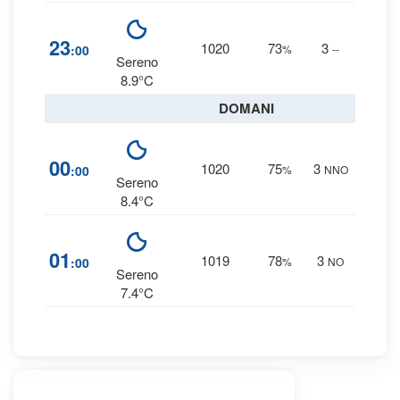
7
23
1020
73
3
:00
%
--
0 
Sereno
8.9°C
DOMANI
8
00
1020
75
3
:00
%
NNO
0 
Sereno
8.4°C
9
01
1019
78
3
:00
%
NO
0 
Sereno
7.4°C