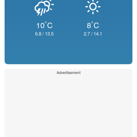
°
°
10
C
8
C
6.8
/
13.5
2.7
/
14.1
Advertisement