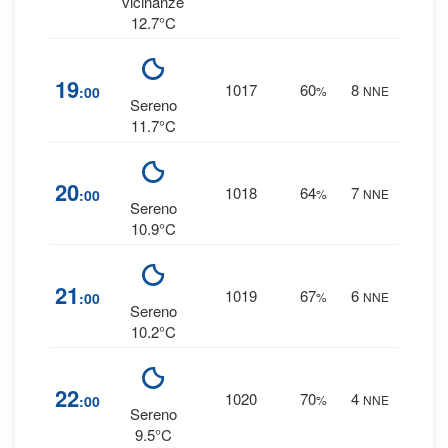
vicinanze
12.7°C
4
19
1017
60
8
:00
%
NNE
0 
Sereno
11.7°C
5
20
1018
64
7
:00
%
NNE
0 
Sereno
10.9°C
6
21
1019
67
6
:00
%
NNE
0 
Sereno
10.2°C
6
22
1020
70
4
:00
%
NNE
0 
Sereno
9.5°C