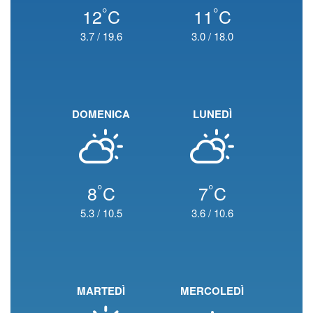
°
°
12
C
11
C
3.7
/
19.6
3.0
/
18.0
DOMENICA
LUNEDÌ
°
°
8
C
7
C
5.3
/
10.5
3.6
/
10.6
MARTEDÌ
MERCOLEDÌ