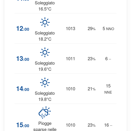
0 
Soleggiato
16.5°C
1
12
1013
29
5
:00
%
NNO
0 
Soleggiato
18.2°C
1
13
1011
23
6
:00
%
--
0 
Soleggiato
19.6°C
15
1
14
1010
21
:00
%
NNE
0 
Soleggiato
19.8°C
7
15
Piogge
1010
23
16
:00
%
--
0 
sparse nelle