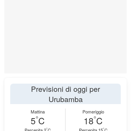
Previsioni di oggi per
Urubamba
Mattina
Pomeriggio
°
°
5
C
18
C
°
°
Percepita 2
C
Percepita 15
C