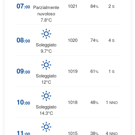
1
07
1021
84
2
:00
%
S
Parzialmente
0 
nuvoloso
7.8°C
8
08
1020
74
4
:00
%
S
0 
Soleggiato
9.7°C
4
09
1019
61
1
:00
%
S
0 
Soleggiato
12°C
2
10
1018
48
1
:00
%
NNO
0 
Soleggiato
14.3°C
1
11
1015
38
4
:00
%
NNO