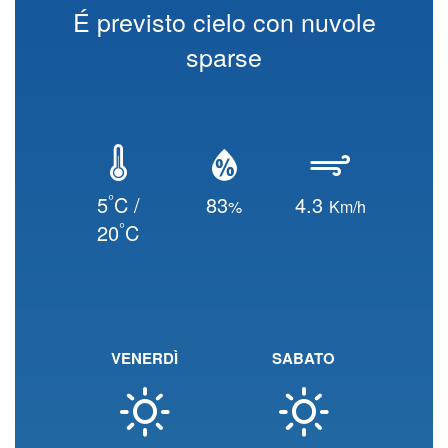
É previsto cielo con nuvole
sparse
°
5
C /
83
4.3
%
Km/h
°
20
C
VENERDÌ
SABATO