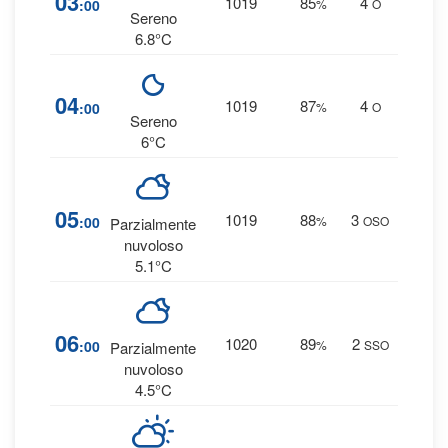
03
1019
85
4
:00
%
O
0 
Sereno
6.8°C
1
04
1019
87
4
:00
%
O
0 
Sereno
6°C
1
05
1019
88
3
:00
%
OSO
Parzialmente
0 
nuvoloso
5.1°C
1
06
1020
89
2
:00
%
SSO
Parzialmente
0 
nuvoloso
4.5°C