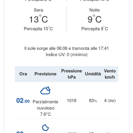
Sera
Notte
°
°
13
C
9
C
°
°
Percepita 10
C
Percepita 8
C
Il sole sorge alle 06:06 e tramonta alle 17:41
Indice UV: 0 (minimo)
Pressione
Vento
Ora
Previsione
Umidità
Precipi
hPa
km/h
1
02
1018
83
4
:00
%
ONO
Parzialmente
0 
nuvoloso
7.6°C
1