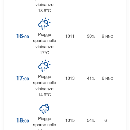
vicinanze
18.9°C
7
16
Piogge
1011
30
9
:00
%
NNO
0 
sparse nelle
vicinanze
17°C
8
17
Piogge
1013
41
6
:00
%
NNO
0 
sparse nelle
vicinanze
14.9°C
1
18
Piogge
1015
54
6
:00
%
--
0 
sparse nelle