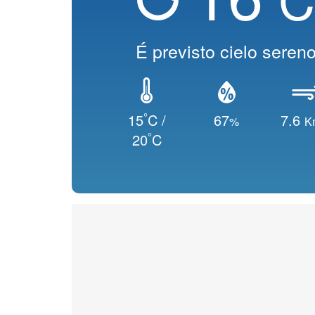
É previsto cielo seren
°
15
C /
67
7.6
%
K
°
20
C