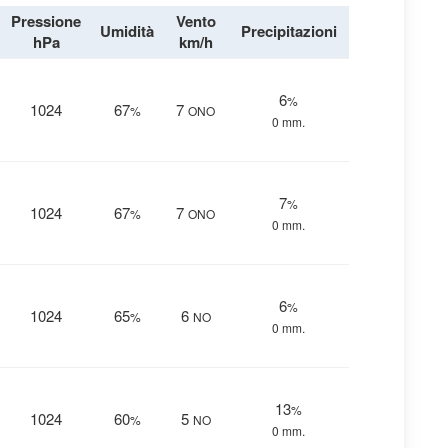
Pressione
Vento
Umidità
Precipitazioni
hPa
km/h
6
%
1024
67
7
%
ONO
0 mm.
7
%
1024
67
7
%
ONO
0 mm.
6
%
1024
65
6
%
NO
0 mm.
13
%
1024
60
5
%
NO
0 mm.