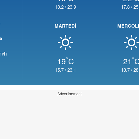
13.2
/
23.9
17.8
/
25
o
MARTEDÌ
MERCOL
m/h
°
°
19
C
21
15.7
/
23.1
13.7
/
28
Advertisement