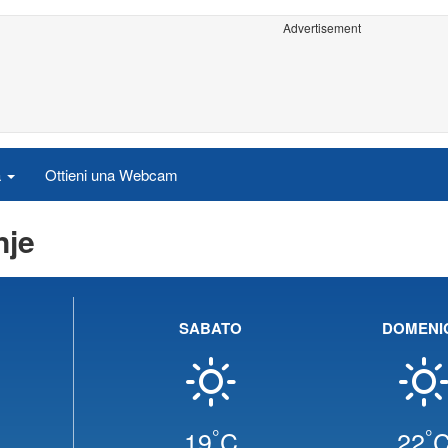
Advertisement
a
Ottieni una Webcam
nje
SABATO
DOMENI
°
°
19
C
22