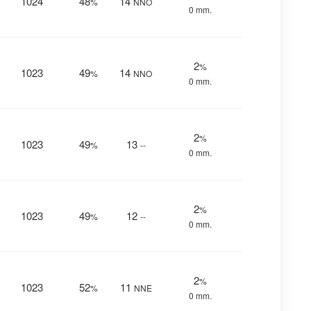
1024
48
14
%
NNO
0 mm.
2
%
1023
49
14
%
NNO
0 mm.
2
%
1023
49
13
%
--
0 mm.
2
%
1023
49
12
%
--
0 mm.
2
%
1023
52
11
%
NNE
0 mm.