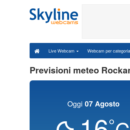
Webcam per categori
Live Webcam
Previsioni meteo Rocka
Oggi
07 Agosto
16
°
C