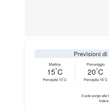
Previsioni d
Mattina
Pomeriggio
°
°
15
C
20
C
°
°
Percepita 13
C
Percepita 16
C
Il sole sorge alle
Indice