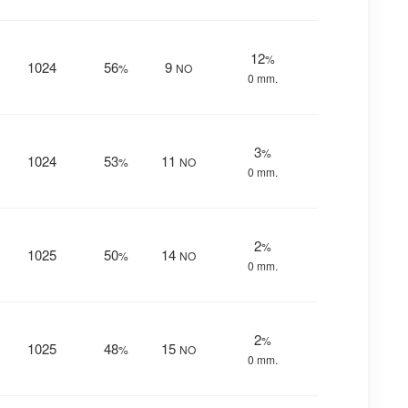
12
%
1024
56
9
%
NO
0 mm.
3
%
1024
53
11
%
NO
0 mm.
2
%
1025
50
14
%
NO
0 mm.
2
%
1025
48
15
%
NO
0 mm.