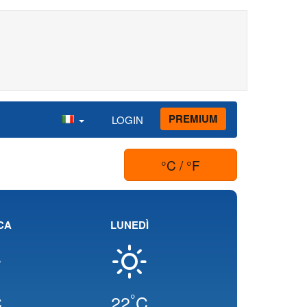
PREMIUM
LOGIN
°C / °F
CA
LUNEDÌ
°
C
22
C