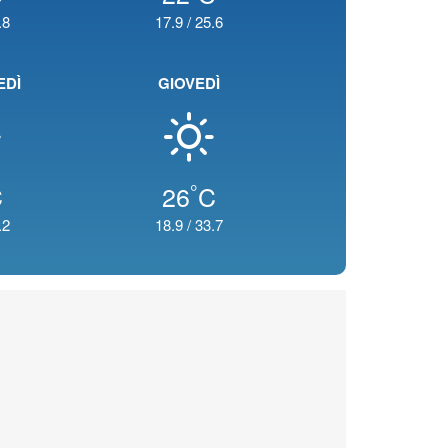
.8
17.9
/
25.6
EDÌ
GIOVEDÌ
°
C
26
C
.2
18.9
/
33.7